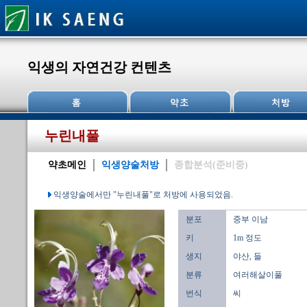
익생의 자연건강 컨텐츠
누린내풀
약초메인
익생양술처방
종합분석(준비중)
익생양술에서만 "누린내풀"로 처방에 사용되었음.
분포
중부 이남
키
1m 정도
생지
야산, 들
분류
여러해살이풀
번식
씨