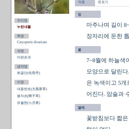
약효
온포기
잎
우리명
마주나며 길이 8~
누린내풀
장자리에 둔한 톱
학명
Caryopteris divaricata
꽃
과명
마편초과
7~8월에 하늘색
생약명
모양으로 달린다.
화골단(化骨丹)
은 녹색이고 5개
이명
대풍한초(大風寒草)
어진다. 암술과 
봉자초(蜂子草)
유월한(六月寒)
열매
꽃받침보다 짧은