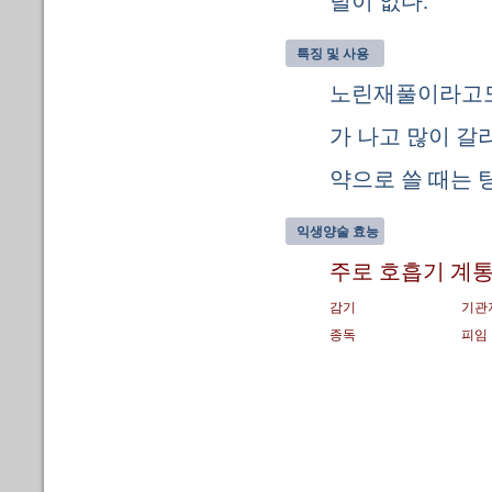
털이 없다.
특징 및 사용
노린재풀이라고도 
가 나고 많이 갈
약으로 쓸 때는 
익생양술 효능
주로 호흡기 계통
감기
기관
종독
피임