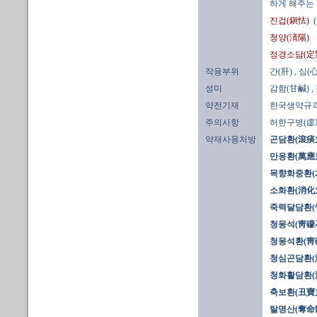
하게 해주는
진겁(鎭怯)
청양(淸陽)
정경소담(定
작용부위
간(肝)
, 심(心
성미
감함(甘鹹)
,
약전기재
한국생약규
주의사항
허한구병(虛寒
약재사용처방
곤담환(滾痰
만응환(萬應丸
목향화중환(
소화환(消化
죽력달담환(
청몽석(靑礞
청몽석환(靑
청심곤담환(
청화활담환(
축보환(丑寶
탈명산(奪命散