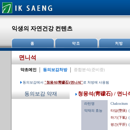
익생의 자연건강 컨텐츠
면니석
약초메인
동의보감처방
종합분석(준비중)
동의보감에서
"청몽석(靑礞石)/면니석"
로 처방에 사용됨
청몽석(靑礞石) / 면니
동의보감 약재
라틴명
Chalcocitum
약재의 효능
타담(墮痰)
하기(下氣)
평간(平肝)