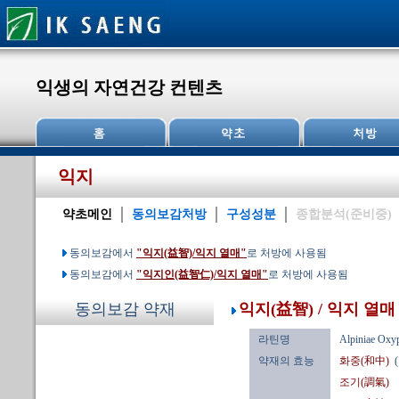
익생의 자연건강 컨텐츠
익지
약초메인
동의보감처방
구성성분
종합분석(준비중)
동의보감에서
"익지(益智)/익지 열매"
로 처방에 사용됨
동의보감에서
"익지인(益智仁)/익지 열매"
로 처방에 사용됨
익지(益智) / 익지 열매
동의보감 약재
라틴명
Alpiniae Oxyp
약재의 효능
화중(和中)
조기(調氣)