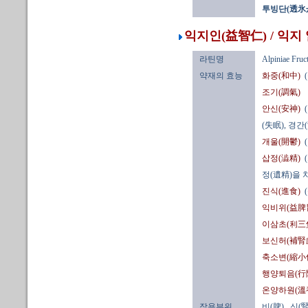
투빙단(透氷
익지인(益智仁) / 익지
라틴명
Alpiniae Fruc
약재의 효능
화중(和中)
조기(調氣)
안신(安神)
(失眠), 경
개울(開鬱)
삽정(澁精)
정(遺精)을 
진식(進食)
익비위(益脾
이삼초(利三
보신허(補腎
축소변(縮小
행양퇴음(行
온양하원(溫
작용부위
비(脾)
, 신(腎