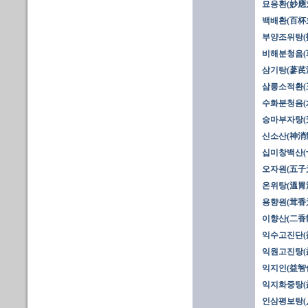
묘응환(妙應丸
백배환(百杯
부양조위탕(
비해분청음(
삼기탕(蔘芪湯
삼릉소적환(
수화분청음(
승마부자탕(
신소산(神消
십미창백산(
오자원(五子
온위탕(溫胃湯
용향원(茸香
이향산(二香散
익수고진단(
익원고진탕(
익지인(益智仁
익지화중탕(
인삼평보탕(