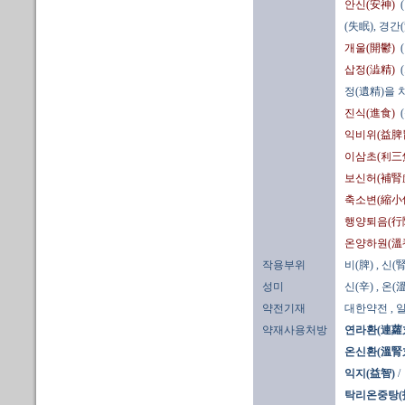
안신(安神)
(失眠), 경
개울(開鬱)
삽정(澁精)
정(遺精)을 
진식(進食)
익비위(益脾
이삼초(利三
보신허(補腎
축소변(縮小
행양퇴음(行
온양하원(溫
작용부위
비(脾)
, 신(腎
성미
신(辛)
, 온(溫
약전기재
대한약전
,
약재사용처방
연라환(連蘿
온신환(溫腎
익지(益智)
탁리온중탕(