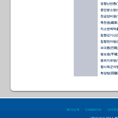
정향난반환(
중만분소탕(
천금양비원(
축천원(縮泉
치소변백탁
침향강기산(
침향천마탕(
파극환(巴戟丸
평보원(平補
평위지유탕(
향사육군자탕
회양탕(回陽
회사소개
Contact Us
사이트