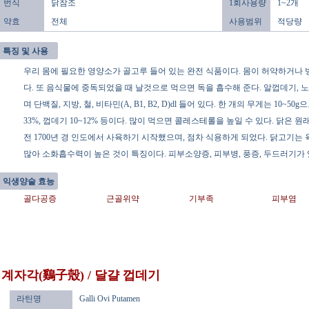
번식
닭참조
1회사용량
1~2개
약효
전체
사용범위
적당량
특징 및 사용
우리 몸에 필요한 영양소가 골고루 들어 있는 완전 식품이다. 몸이 허약하거나 
다. 또 음식물에 중독되었을 때 날것으로 먹으면 독을 흡수해 준다. 알껍데기, 
며 단백질, 지방, 철, 비타민(A, B1, B2, D)dl 들어 있다. 한 개의 무게는 10~5
33%, 껍데기 10~12% 등이다. 많이 먹으면 콜레스테롤을 높일 수 있다. 닭은
전 1700년 경 인도에서 사육하기 시작했으며, 점차 식용하게 되었다. 닭고기
많아 소화흡수력이 높은 것이 특징이다. 피부소양증, 피부병, 풍증, 두드러기가 
익생양술 효능
골다공증
근골위약
기부족
피부염
계자각(鷄子殼) / 달걀 껍데기
라틴명
Galli Ovi Putamen