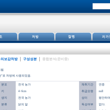
동의보감처방
구성성분
종합분석(준비중)
용됨
란"로 처방에 사용되었음.
분포
전국 농가
채취기간
연중
키
4~6cm
취급요령
null
생지
전국 농가
성미
평안하며,
분류
닭의 알
독성여부
없다.