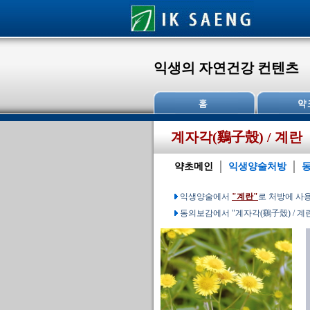
익생의 자연건강 컨텐츠
계자각(鷄子殼) / 계란
약초메인
익생양술처방
익생양술에서
"계란"
로 처방에 사
동의보감에서 "계자각(鷄子殼) / 계