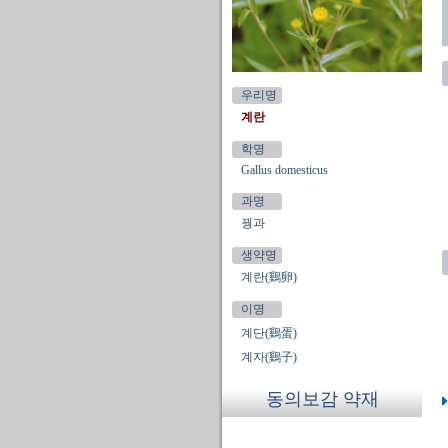
우리명
계란
학명
Gallus domesticus
과명
꿩과
생약명
계란(鷄卵)
이명
계단(鷄蛋)
계자(鷄子)
동의보감 약재