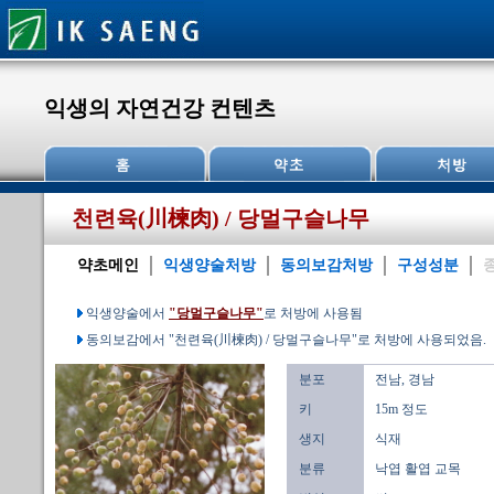
익생의 자연건강 컨텐츠
천련육(川楝肉) / 당멀구슬나무
약초메인
익생양술처방
동의보감처방
구성성분
익생양술에서
"당멀구슬나무"
로 처방에 사용됨
동의보감에서 "천련육(川楝肉) / 당멀구슬나무"로 처방에 사용되었음.
분포
전남, 경남
키
15m 정도
생지
식재
분류
낙엽 활엽 교목