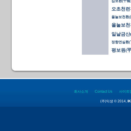
십보환(十補
오초천련
올눌보천환(膃
올눌보천환
일날금산
정향연실환(
평보원(平
회사소개
Contact Us
사이트
(주)익생 © 2014,
IK