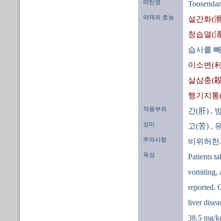
라틴명
Toosendan
약재의 효능
설간화(泄
청습열(淸
습사를 빼
이소변(利
살삼충(殺
행기지통
작용부위
간(肝)
, 
성미
고(苦)
, 
주의사항
비위허한자
독성
Patients t
vomiting, 
reported. C
liver dise
38.5 mg/kg