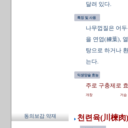
달려 있다.
특징 및 사용
나무껍질은 어두운
을 연엽(練葉),
탕으로 하거나 환
는다.
익생양술 효능
주로 구충제로 효
개창
거습
동의보감 약재
천련육(川楝肉)