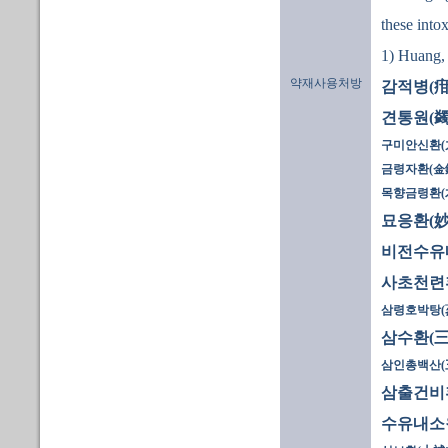
these into
1) Huang,
약재사용처방
감적병(疳
견통원(蠲
구미안신환(九
금령자환(金
목향금령환(
묘응환(妙
비전수유
사초천련
삼령호박탕(
삼수환(三
삼인총백산(
삼출건비
수유내소