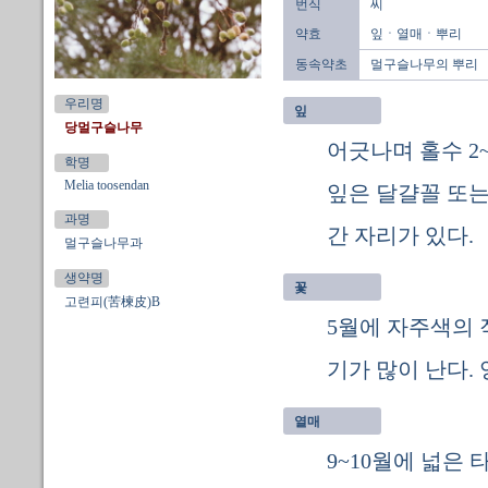
번식
씨
약효
잎ㆍ열매ㆍ뿌리
동속약초
멀구슬나무의 뿌리
우리명
잎
당멀구슬나무
어긋나며 홀수 2
학명
Melia toosendan
잎은 달걀꼴 또는
과명
간 자리가 있다.
멀구슬나무과
생약명
꽃
고련피(苦楝皮)B
5월에 자주색의
기가 많이 난다.
열매
9~10월에 넓은