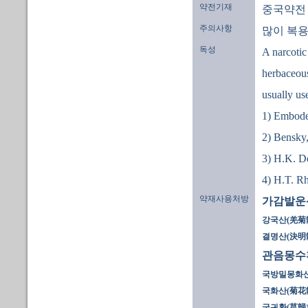
약전기재
중국약전
주의사항
많이 복용
독성
A narcotic
herbaceous
usually us
1) Emboden
2) Bensky,
3) H.K. D
4) H.T. R
약재사용처방
가감발운
강국산(羌菊
결명산(決明
관음몽수
국방밀몽화산
국화산(菊花散
궁귀환(芎歸