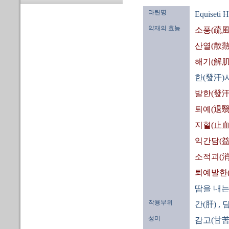
라틴명
Equiseti 
약재의 효능
소풍(疏風
산열(散熱
해기(解肌
한(發汗)
발한(發汗
퇴예(退翳
지혈(止血
익간담(益
소적괴(消
퇴예발한
땀을 내는
작용부위
간(肝)
, 
성미
감고(甘苦