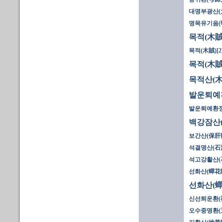
대명부광산(
명목유기음(
목적(木賊)
목적(木賊)[2
목적(木賊)
목적산(木
발운퇴예
발운퇴예환정
백강잠산
보간산(保肝
석결명산(石決
석고강활산(
선화산(蟬花散
선화산(蟬
신선퇴운환(
오수중명환(