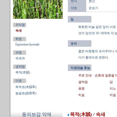
번식
분근
약효
온포기
잎
우리명
퇴화한 비늘 같은 잎이 서로
속새
것이 잎인데 10~18개씩 각
학명
포자
Equisetum hyemale
짧은 타원형의 포자주머니 이
과명
다가 황색으로 변한다.
속새과
생약명
익생양술 효능
목적(木賊)
주로 안과ㆍ순환계 질환을 
이명
결막염
담
목적초(木賊草)
옹종
이뇨
절골초(節骨草)
치질
치질
목적(木賊) / 속새
동의보감 약재