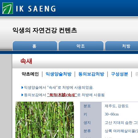
익생의 자연건강 컨텐츠
속새
약초메인
익생양술처방
동의보감처방
구성성분
익생양술에서 "속새"로 처방에 사용되었음.
동의보감에서
"목적(木賊)/속새"
로 처방에 사용됨
분포
제주도, 강원도
키
30~60cm
생지
고산 지대의 습한 그
분류
상록 여러해살이풀(