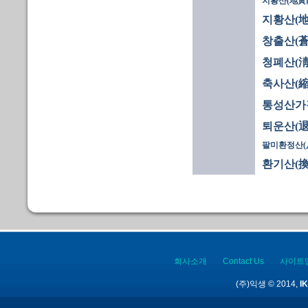
지황산(地黃散
지황산(地
창출산(蒼
청폐산(淸
축사산(縮
통성산가
퇴운산(退
팔미환정산(
환기산(換
회사소개
Contact Us
사이트
(주)익생 © 2014,
IK