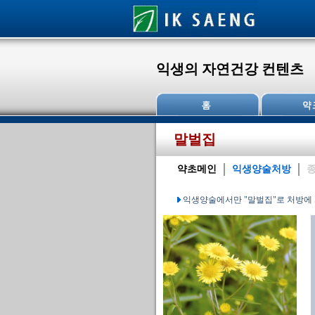
익생의 자연건강 컨텐츠
말벌집
약초메인
익생양술처방
종
익생양술에서만 "말벌집"로 처방에