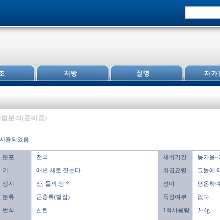
합분석(준비중)
 사용되었음.
분포
전국
채취기간
늦가을~
키
매년 새로 짓는다
취급요령
그늘에 
생지
산, 들의 땅속
성미
평온하며
분류
곤충류(벌집)
독성여부
없다.
번식
산란
1회사용량
2~4g