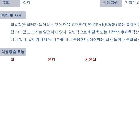
약효
전체
사용범위
해롭지 
특징 및 사용
말벌집(애벌레가 들어있는 것이 더욱 효험하다)은 원판상(圓板狀) 또는 불규칙
첩되어 있고 크기는 일정하지 않다. 일반적으로 회갈색 또는 회백색이며 육각상
되어 있다. 달이거나 태워 가루를 내어 복용한다. 외상에는 달인 물이나 분말을 
익생양술 효능
담
은진
치은염