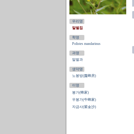
우리명
말벌집
학명
Polistes mandarinus
과명
말벌과
생약명
노봉방(露蜂房)
이명
봉가(蜂家)
우봉가(牛蜂家)
자금사(紫金沙)