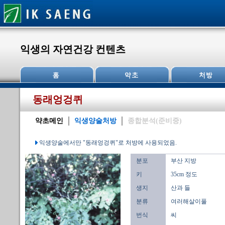
익생의 자연건강 컨텐츠
동래엉겅퀴
약초메인
익생양술처방
종합분석(준비중)
익생양술에서만 "동래엉겅퀴"로 처방에 사용되었음.
분포
부산 지방
키
35cm 정도
생지
산과 들
분류
여러해살이풀
번식
씨