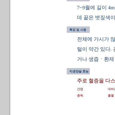
7~9월에 길이 4
데 끝은 볏짚색
특징 및 사용
전체에 가시가 많
털이 약간 있다.
거나 생즙ㆍ환제
익생양술 효능
주로 혈증을 다스
간염
대하
종독
출혈