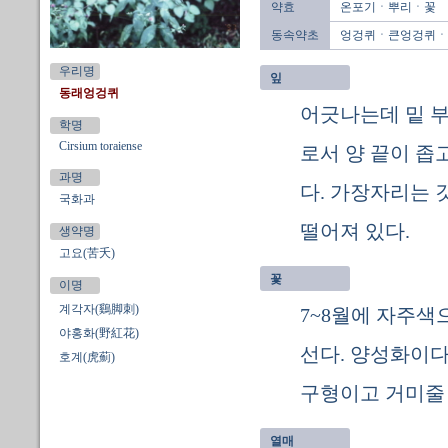
약효
온포기ㆍ뿌리ㆍ꽃
동속약초
엉겅퀴ㆍ큰엉겅퀴ㆍ
우리명
잎
동래엉겅퀴
어긋나는데 밑 부분
학명
Cirsium toraiense
로서 양 끝이 좁
과명
다. 가장자리는 
국화과
떨어져 있다.
생약명
고요(苦夭)
꽃
이명
계각자(鷄脚刺)
7~8월에 자주색
야홍화(野紅花)
선다. 양성화이다.
호계(虎薊)
구형이고 거미줄 
열매