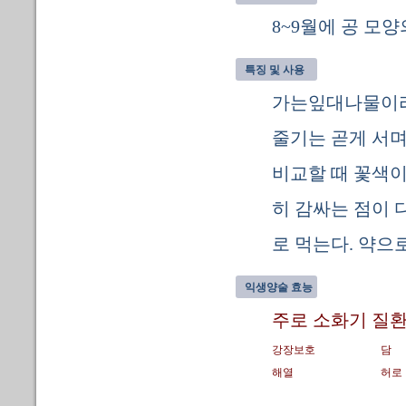
8~9월에 공 모
특징 및 사용
가는잎대나물이라고
줄기는 곧게 서며
비교할 때 꽃색
히 감싸는 점이 
로 먹는다. 약으
익생양술 효능
주로 소화기 질환
강장보호
담
해열
허로