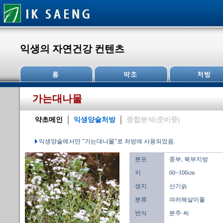
익생의 자연건강 컨텐츠
가는대나물
약초메인
익생양술처방
종합분석(준비중)
익생양술에서만 "가는대나물"로 처방에 사용되었음.
분포
중부, 북부지방
키
60~100cm
생지
산기슭
분류
여러해살이풀
번식
분주·씨