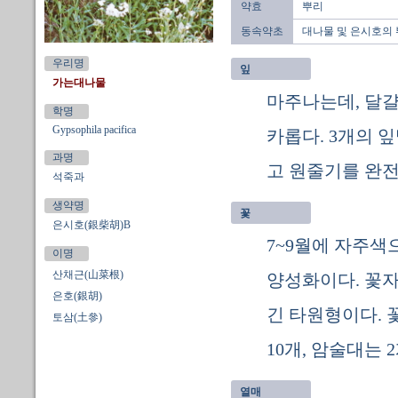
약효
뿌리
동속약초
대나물 및 은시호의
우리명
잎
가는대나물
마주나는데, 달
학명
Gypsophila pacifica
카롭다. 3개의 
과명
고 원줄기를 완전
석죽과
생약명
꽃
은시호(銀柴胡)B
7~9월에 자주색
이명
산채근(山菜根)
양성화이다. 꽃자
은호(銀胡)
긴 타원형이다. 
토삼(土參)
10개, 암술대는 
열매