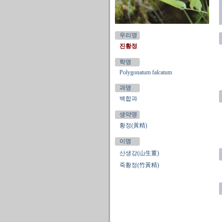
우리명
진황정
학명
Polygonatum falcatum
과명
백합과
생약명
황정(黃精)
이명
산생강(山生薑)
죽황정(竹黃精)