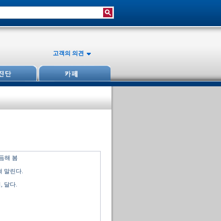
고객의 의견
듬해 봄
쪄 말린다.
 달다.