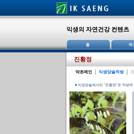
익생의 자연건강 컨텐츠
진황정
약초메인
익생양술처방
종
익생양술에서만 "진황정"로 처방에