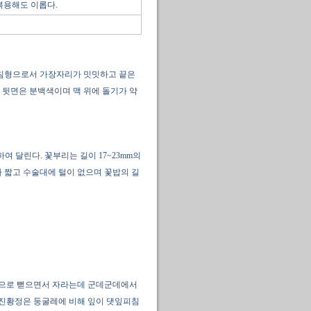
복용해도 이롭다.
댓잎피침형으로서 가장자리가 밋밋하고 끝은
 뒷면은 분백색이며 맥 위에 돌기가 약
여 달린다. 꽃부리는 길이 17~23mm의
다 짧고 수술대에 털이 없으며 꽃밥의 길
옆으로 뻗으면서 자라는데 군데군데에서
. 진황정은 둥굴레에 비해 잎이 댓잎피침