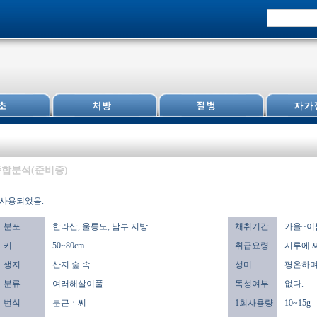
합분석(준비중)
 사용되었음.
분포
한라산, 울릉도, 남부 지방
채취기간
가을~이
키
50~80cm
취급요령
시루에 
생지
산지 숲 속
성미
평온하며,
분류
여러해살이풀
독성여부
없다.
번식
분근ㆍ씨
1회사용량
10~15g