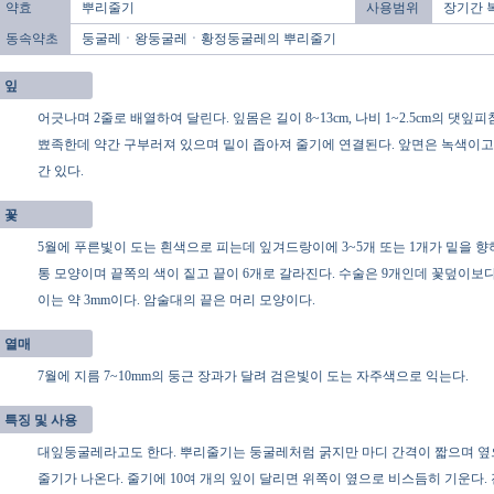
약효
뿌리줄기
사용범위
장기간 
동속약초
둥굴레ㆍ왕둥굴레ㆍ황정둥굴레의 뿌리줄기
잎
어긋나며 2줄로 배열하여 달린다. 잎몸은 길이 8~13cm, 나비 1~2.5cm의 
뾰족한데 약간 구부러져 있으며 밑이 좁아져 줄기에 연결된다. 앞면은 녹색이고
간 있다.
꽃
5월에 푸른빛이 도는 흰색으로 피는데 잎겨드랑이에 3~5개 또는 1개가 밑을 향하
통 모양이며 끝쪽의 색이 짙고 끝이 6개로 갈라진다. 수술은 9개인데 꽃덮이보
이는 약 3mm이다. 암술대의 끝은 머리 모양이다.
열매
7월에 지름 7~10mm의 둥근 장과가 달려 검은빛이 도는 자주색으로 익는다.
특징 및 사용
대잎둥굴레라고도 한다. 뿌리줄기는 둥굴레처럼 굵지만 마디 간격이 짧으며 
줄기가 나온다. 줄기에 10여 개의 잎이 달리면 위쪽이 옆으로 비스듬히 기운다