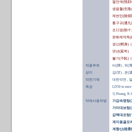
열안색(悅顔
생음혈(生陰
제번민(除煩
통구규(通九
조12경(助十
완화제약독(
경신(輕身)
연년(延年)
불기(不飢)
작용부위
비(脾)
, 위(胃
성미
감(甘)
, 온(溫
약전기재
대한약전
,
독성
LD50 in mice 
1) Huang, K.C
약재사용처방
가감속명탕(加
가미대보탕(
감맥대조탕(
계지용골모려
계향산(桂香散