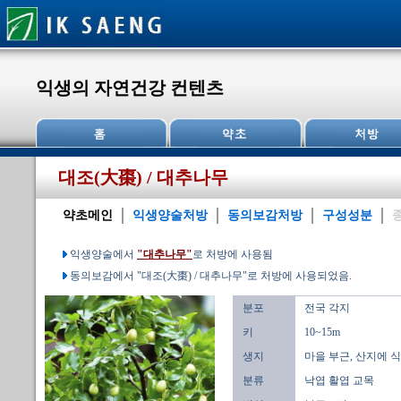
익생의 자연건강 컨텐츠
대조(大棗) / 대추나무
약초메인
익생양술처방
동의보감처방
구성성분
익생양술에서
"대추나무"
로 처방에 사용됨
동의보감에서 "대조(大棗) / 대추나무"로 처방에 사용되었음.
분포
전국 각지
키
10~15m
생지
마을 부근, 산지에 
분류
낙엽 활엽 교목