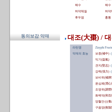
해수
해수
허약체질
허약
후두염
흉통
동의보감 약재
대조(大棗) / 
라틴명
Zizyphi Fruct
약재의 효능
보중(補中)
익기(益氣)
견지(堅志)
강력(强力)
보비위(補脾
윤심폐(潤心
조영위(調營
화백약(和百
양혈안신(養
구음양(救陰