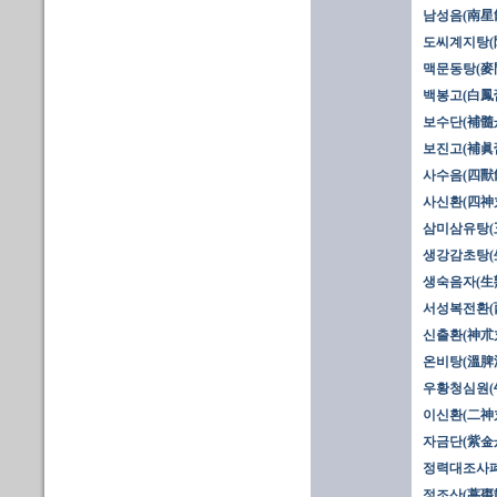
남성음(南星飮
도씨계지탕(
맥문동탕(麥門
백봉고(白鳳
보수단(補髓丹
보진고(補眞
사수음(四獸
사신환(四神丸
삼미삼유탕(
생강감초탕(
생숙음자(生
서성복전환(
신출환(神朮
온비탕(溫脾
우황청심원(牛
이신환(二神丸
자금단(紫金丹
정력대조사폐
정조산(葶棗