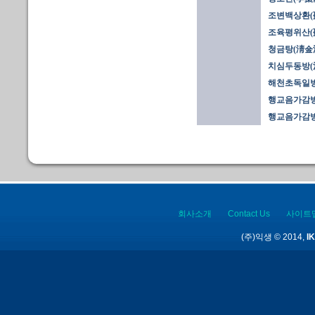
조변백상환(
조육평위산(
청금탕(淸金
치심두동방(
해천초독일방
행교음가감방(
행교음가감방
회사소개
Contact Us
사이트
(주)익생 © 2014,
IK