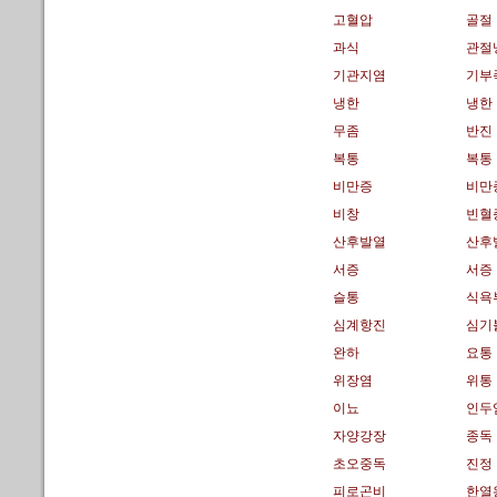
고혈압
골절
과식
관절
기관지염
기부
냉한
냉한
무좀
반진
복통
복통
비만증
비만
비창
빈혈
산후발열
산후
서증
서증
슬통
식욕
심계항진
심기
완하
요통
위장염
위통
이뇨
인두
자양강장
종독
초오중독
진정
피로곤비
한열