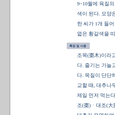
9~10월에 육질
색이 된다. 모양
한 씨가 1개 들
엷은 황갈색을 띠
특징 및 사용
조목(棗木)이라고
다. 줄기는 가늘
다. 목질이 단단
교할 때, 대추나
제일 먼저 먹는다
조(棗)ㆍ대조(大