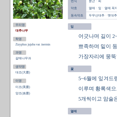
번식
분근ㆍ씨
약효
열매ㆍ잎ㆍ열매 꼭
동속약초
두무산대추ㆍ멧대추
우리명
잎
대추나무
어긋나며 길이 2
학명
Zizyphus jujuba var. inermis
뾰족하며 밑이 둥
과명
가장자리에 뭉뚝한
갈매나무과
생약명
꽃
대조(大棗)
5~6월에 잎겨드
이명
미조(美棗)
이루며 황록색으
양조(良棗)
5개씩이고 암술은
열매