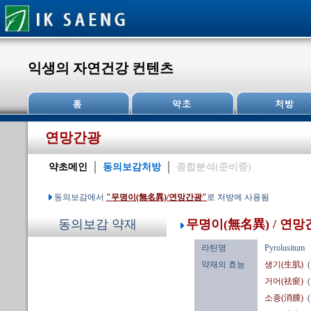
익생의 자연건강 컨텐츠
연망간광
약초메인
동의보감처방
종합분석(준비중)
동의보감에서
"무명이(無名異)/연망간광"
로 처방에 사용됨
무명이(無名異) / 연망
동의보감 약재
라틴명
Pyrolusitum
약재의 효능
생기(生肌)
거어(祛瘀)
소종(消腫)