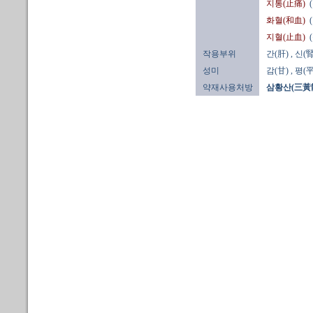
지통(止痛)
화혈(和血)
지혈(止血)
작용부위
간(肝)
, 신(腎
성미
감(甘)
, 평(平
약재사용처방
삼황산(三黃散