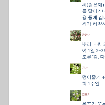
씨(검은깨)
를 달이거나
용 중에 감
위가 허약하
참당귀
뿌리나 씨 
여 1일 2~
조류(김, 다
천마
덩이줄기 4
회 1주일 
컴프리
온포기 또는