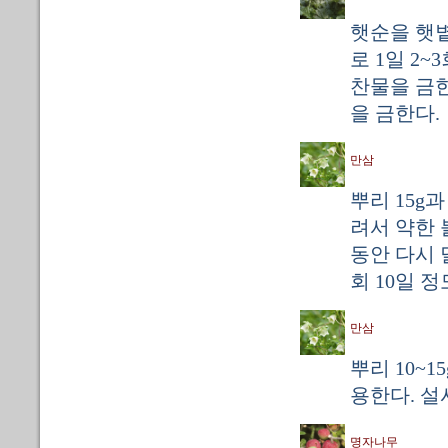
햇순을 햇볕
로 1일 2~
찬물을 금한
을 금한다.
만삼
뿌리 15g
려서 약한 
동안 다시 
회 10일 
만삼
뿌리 10~1
용한다. 설
명자나무