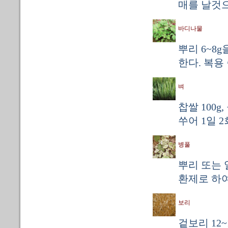
매를 날것으
바디나물
뿌리 6~8g
한다. 복용
벼
찹쌀 100g
쑤어 1일 2
병풀
뿌리 또는 
환제로 하여
보리
겉보리 12~