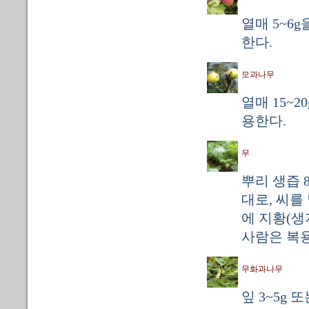
열매 5~6g
한다.
모과나무
열매 15~2
용한다.
무
뿌리 생즙 8
대로, 씨를
에 지황(생
사람은 복용
무화과나무
잎 3~5g 