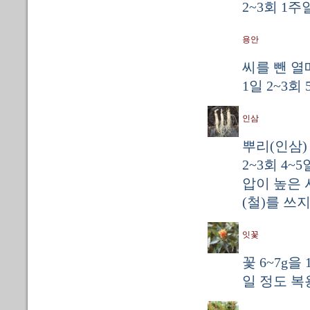
2~3회 1
용안
씨를 뺀 열
1일 2~3회
인삼
뿌리(인삼)
2~3회 4~
압이 높은 
(철)를 쓰
잇꽃
꽃 6~7g을
일 정도 복