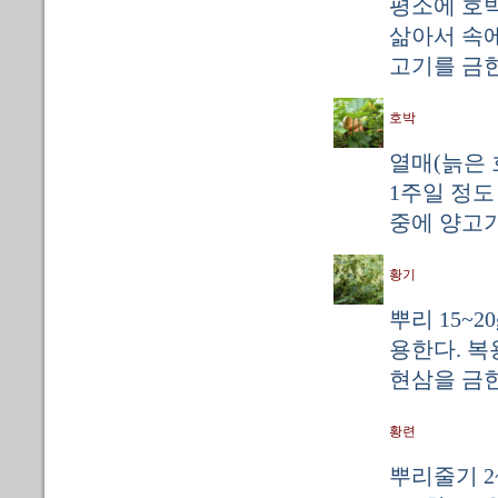
평소에 호박
삶아서 속에
고기를 금한
호박
열매(늙은 호
1주일 정도
중에 양고기
황기
뿌리 15~2
용한다. 복용
현삼을 금한
황련
뿌리줄기 2