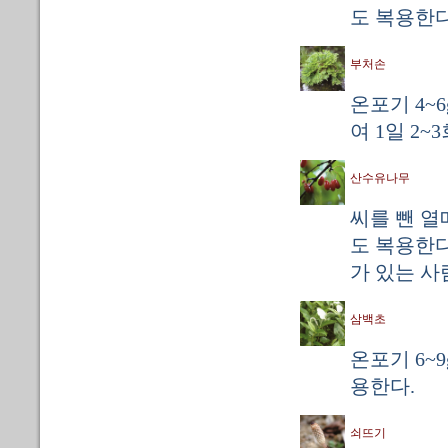
도 복용한다
부처손
온포기 4~
여 1일 2~
산수유나무
씨를 뺀 열매
도 복용한다
가 있는 사
삼백초
온포기 6~9
용한다.
쇠뜨기