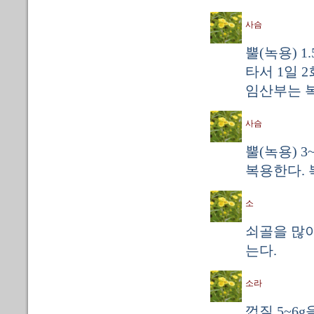
사슴
뿔(녹용) 1
타서 1일 
임산부는 
사슴
뿔(녹용) 3
복용한다. 
소
쇠골을 많
는다.
소라
껍질 5~6g