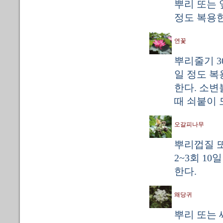
뿌리 또는 잎
정도 복용한
연꽃
뿌리줄기 30
일 정도 복
한다. 소변
때 쇠붙이 
오갈피나무
뿌리껍질 또
2~3회 1
한다.
왜당귀
뿌리 또는 