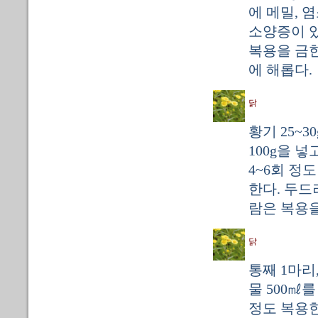
에 메밀, 
소양증이 
복용을 금한
에 해롭다.
닭
황기 25~3
100g을 
4~6회 정
한다. 두드
람은 복용을
닭
통째 1마리,
물 500㎖를
정도 복용한