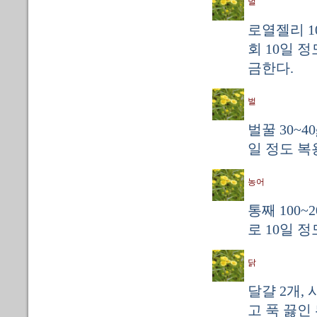
벌
로열젤리 10
회 10일 
금한다.
벌
벌꿀 30~4
일 정도 복
농어
통째 100
로 10일 
닭
달걀 2개, 
고 푹 끓인