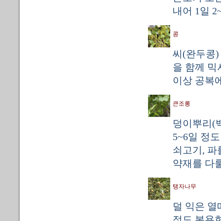
내어 1일 2
콩
씨(완두콩) 4
을 함께 믹서
이상 공복에
큰조롱
덩이뿌리(백
5~6일 정
쇠고기, 파
약재를 다룰
탱자나무
덜 익은 열매
정도 복용한