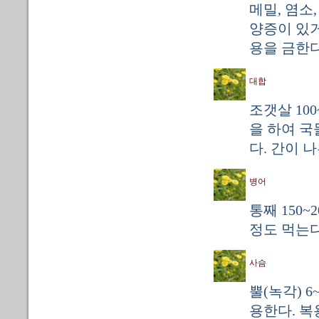
메밀, 염소
양증이 있거
용을 금한다
대합
조갯살 10
을 하여 국
다. 간이 
병어
통째 150
정도 먹는다
사슴
뿔(녹각) 6
용한다. 복