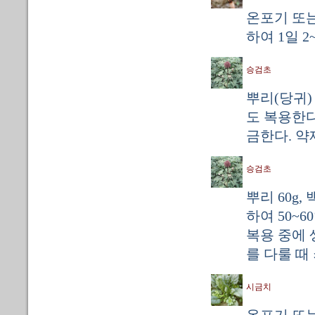
온포기 또는
하여 1일 2
승검초
뿌리(당귀) 
도 복용한다
금한다. 약
승검초
뿌리 60g,
하여 50~6
복용 중에 
를 다룰 때
시금치