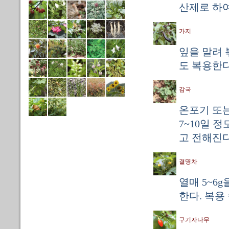
산제로 하여
가지
잎을 말려 볶
도 복용한다
감국
온포기 또는
7~10일 
고 전해진다
결명차
열매 5~6
한다. 복용
구기자나무