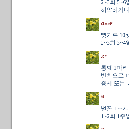
2~3회 5
허약하거나
갑오징어
뼛가루 10
2~3회 3~
꽁치
통째 1마리
반찬으로 1
증세 또는 
벌
벌꿀 15~
1~2회 1