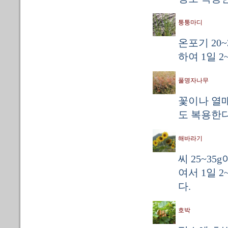
퉁퉁마디
온포기 20
하여 1일 2
풀명자나무
꽃이나 열매 
도 복용한다
해바라기
씨 25~35
여서 1일 
다.
호박