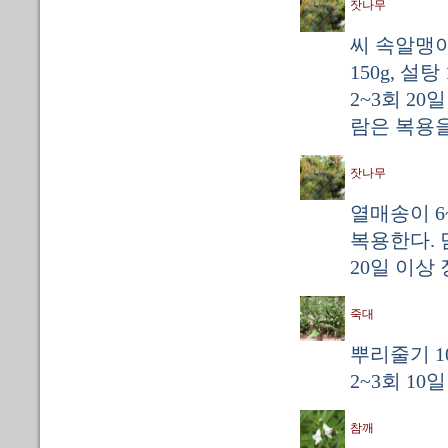
잣나무
씨 속알맹이 
150g, 설
2~3회 2
람은 복용을
잣나무
열매송이 6~
복용한다. 
20일 이상
죽대
뿌리줄기 1
2~3회 1
참깨