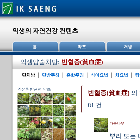
익생의 자연건강 컨텐츠
익생양술처방:
빈혈증(貧血症)
단처방
단방주침
혼합주침
식이요법
차요법
탕
익생처방관련 약초
빈혈증(貧血症)
의
81 건
가죽나무
뿌리 또는 