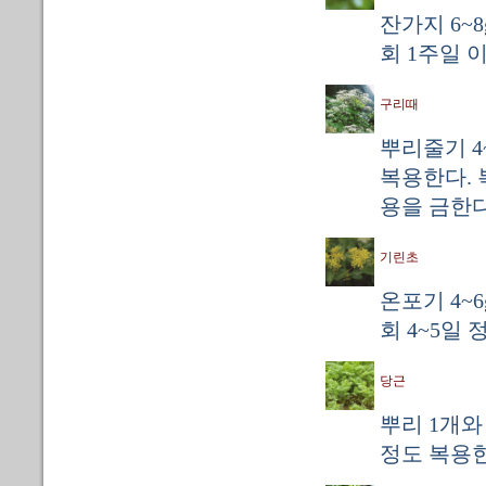
잔가지 6~8
회 1주일 
구리때
뿌리줄기 4~
복용한다. 
용을 금한다
기린초
온포기 4~
회 4~5일
당근
뿌리 1개와
정도 복용한