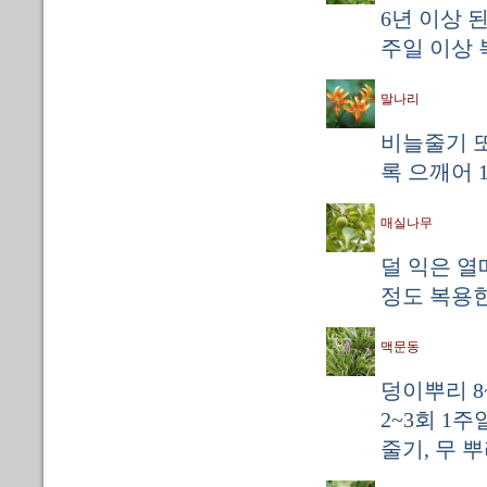
6년 이상 된
주일 이상 
말나리
비늘줄기 또
록 으깨어 1
매실나무
덜 익은 열매
정도 복용한
맥문동
덩이뿌리 8
2~3회 1
줄기, 무 