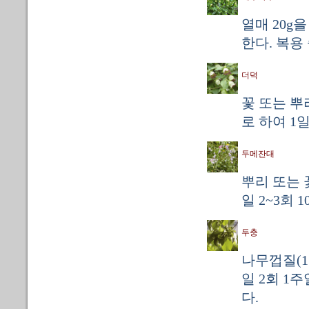
열매 20g
한다. 복용
더덕
꽃 또는 뿌
로 하여 1
두메잔대
뿌리 또는 
일 2~3회 
두충
나무껍질(15
일 2회 1
다.