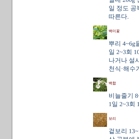
일 정도 공
따른다.
백미꽃
뿌리 4~6
일 2~3회
나거나 설
천식·해수가
백합
비늘줄기 8
1일 2~3회
보리
겉보리 13~