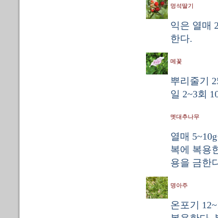
멍석딸기
익은 열매 2
한다.
메꽃
뿌리줄기 2
일 2~3회 
멧대추나무
열매 5~10
복에 복용한
용을 금한다
명아주
온포기 12~