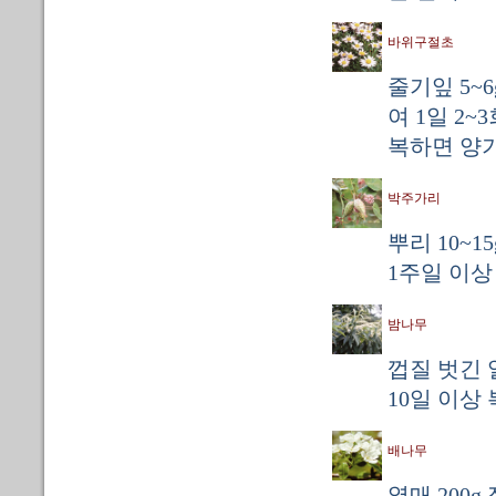
바위구절초
줄기잎 5~
여 1일 2~
복하면 양
박주가리
뿌리 10~1
1주일 이상
밤나무
껍질 벗긴 열
10일 이상
배나무
열매 200g