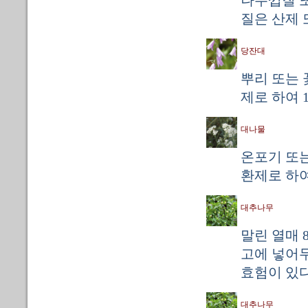
나무껍질 또
질은 산제 
당잔대
뿌리 또는 
제로 하여 1
대나물
온포기 또는
환제로 하여 
대추나무
말린 열매 
고에 넣어
효험이 있다
대추나무