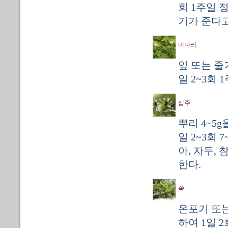
회 1주일 
기가 준다고
미나리
잎 또는 줄
일 2~3회 
삽주
뿌리 4~5
일 2~3회
아, 자두,
한다.
쑥
온포기 또는
하여 1일 