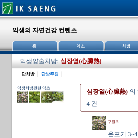
익생의 자연건강 컨텐츠
익생양술처방:
심장열(心臟熱)
단처방
단방주침
익생처방관련 약초
심장열(心臟熱)
의
4 건
구절초
온포기 3~