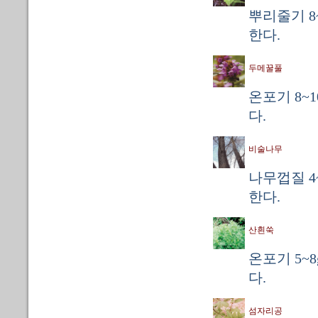
뿌리줄기 8
한다.
두메꿀풀
온포기 8~
다.
비술나무
나무껍질 4
한다.
산흰쑥
온포기 5~
다.
섬자리공