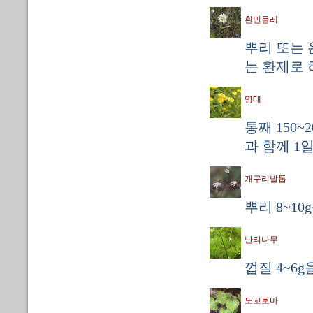
흰민들레
뿌리 또는 
는 환제로 
명태
통째 150
과 함께 1일
개구리발톱
뿌리 8~1
난티나무
껍질 4~6g
도꼬로마