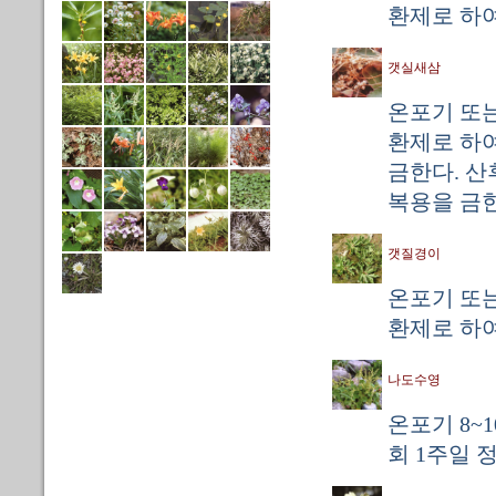
환제로 하여
갯실새삼
온포기 또는
환제로 하여
금한다. 
복용을 금한
갯질경이
온포기 또는
환제로 하여
나도수영
온포기 8~
회 1주일 