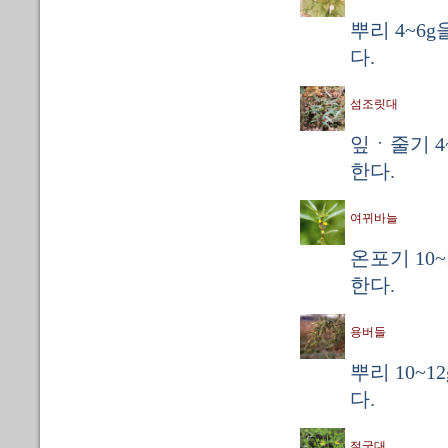
뿌리 4~6g
다.
섬조릿대
잎ㆍ줄기 4
한다.
여뀌바늘
온포기 10~
한다.
용버들
뿌리 10~1
다.
절국대