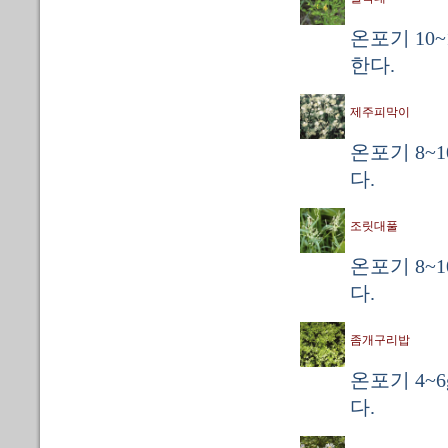
온포기 10~
한다.
제주피막이
온포기 8~
다.
조릿대풀
온포기 8~
다.
좀개구리밥
온포기 4~
다.