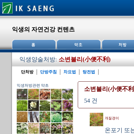
익생의 자연건강 컨텐츠
익생양술처방:
소변불리(小便不利)
단처방
단방주침
차요법
탕전법
익생처방관련 약초
소변불리(小便不利
54 건
개질경이
온포기 또는