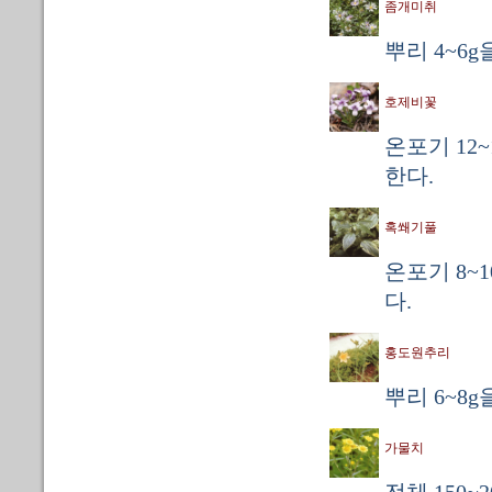
좀개미취
뿌리 4~6g
호제비꽃
온포기 12~
한다.
혹쐐기풀
온포기 8~
다.
홍도원추리
뿌리 6~8g
가물치