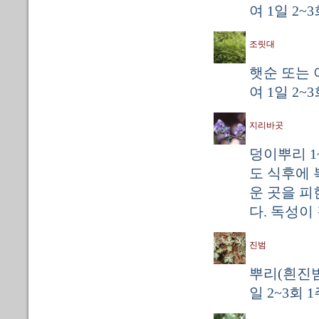
여 1일 2~
조릿대
햇순 또는 
여 1일 2~
지리바곳
덩이뿌리 1
도 식후에 
운 곳을 피
다. 독성이
진범
뿌리(흰진범
일 2~3회