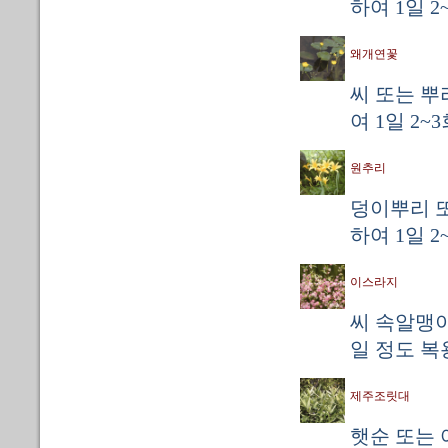
하여 1일 2
왜개연꽃
씨 또는 뿌
여 1일 2~
원추리
덩이뿌리 또
하여 1일 2
이스라지
씨 속알맹이
일 정도 복
제주조릿대
햇순 또는 