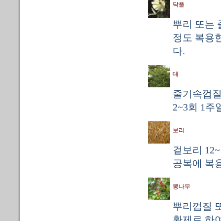
닥풀
뿌리 또는 
정도 복용한
다.
대
줄기속껍질 
2~3회 1
보리
겉보리 12~
공복에 복
뽕나무
뿌리껍질 또
환제로 하여