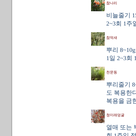
참나리
비늘줄기 1
2~3회 1
참억새
뿌리 8~1
1일 2~3회
천문동
뿌리줄기 8~
도 복용한다
복용을 금한
청미래덩굴
열매 또는 뿌
회 1주일 