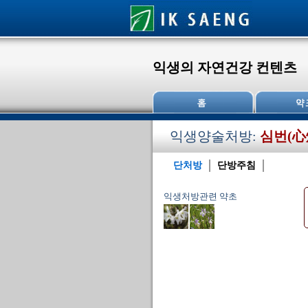
익생의 자연건강 컨텐츠
익생양술처방:
심번(心
단처방
단방주침
익생처방관련 약초