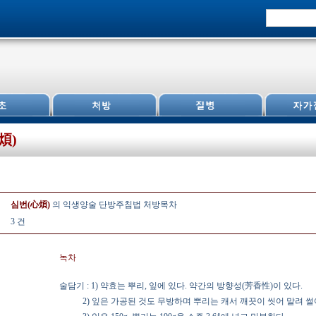
煩)
심번(心煩)
의 익생양술 단방주침법 처방목차
3 건
녹차
술담기 : 1) 약효는 뿌리, 잎에 있다. 약간의 방향성(芳香性)이 있다.
2) 잎은 가공된 것도 무방하며 뿌리는 캐서 깨끗이 씻어 말려 썰