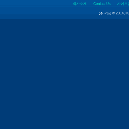
회사소개
Contact Us
사이트
(주)익생 © 2014,
IK