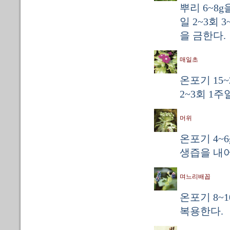
뿌리 6~8
일 2~3회
을 금한다.
매일초
온포기 15
2~3회 1
머위
온포기 4~
생즙을 내어 
며느리배꼽
온포기 8~1
복용한다.