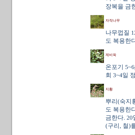
장복을 금한
자작나무
나무껍질 12
도 복용한다
제비쑥
온포기 5~
회 3~4일
지황
뿌리(숙지황)
도 복용한다
금한다. 2
(구리, 철)