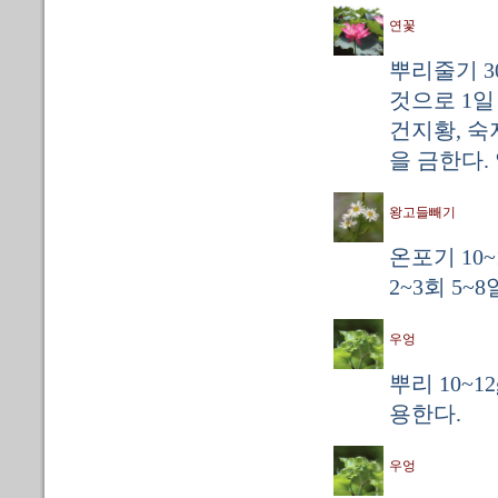
연꽃
뿌리줄기 3
것으로 1일
건지황, 숙
을 금한다.
왕고들빼기
온포기 10
2~3회 5~
우엉
뿌리 10~1
용한다.
우엉