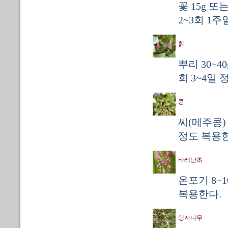
꽃 15g 또
2~3회 1
칡
뿌리 30~4
회 3~4일
콩
씨(메주콩) 
정도 복용한
타래난초
온포기 8~1
복용한다.
탱자나무