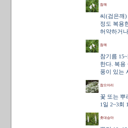
참깨
씨(검은깨) 
정도 복용한
허약하거나 
참깨
참기름 15~
한다. 복용
풍이 있는 
참으아리
꽃 또는 뿌
1일 2~3회
촛대승마