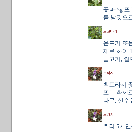
꽃 4~5g
를 날것으로 
도꼬마리
온포기 또는
제로 하여 
말고기, 쌀
도라지
백도라지 꽃
또는 환제로
나무, 산수
도라지
뿌리 5g, 