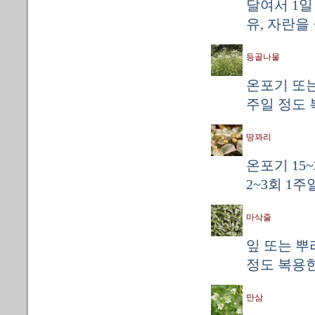
달여서 1일
유, 자란을
등골나물
온포기 또는 
주일 정도 
땅꽈리
온포기 15
2~3회 1
마삭줄
잎 또는 뿌리
정도 복용한
만삼