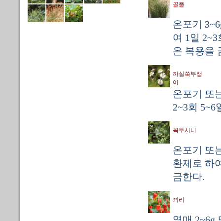
골풀
온포기 3~
여 1일 2
은 복용을 
까실쑥부쟁
이
온포기 또는
2~3회 5~
꼭두서니
온포기 또는
환제로 하여
금한다.
꽈리
열매 2~6g