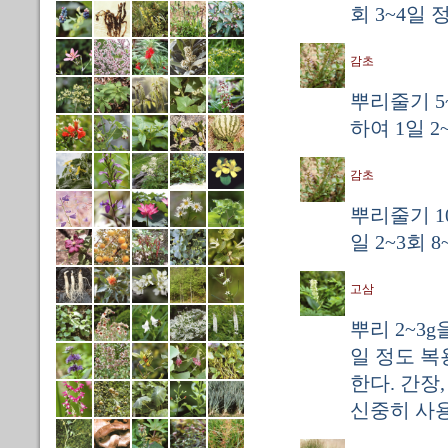
회 3~4일
감초
뿌리줄기 5
하여 1일 2
감초
뿌리줄기 1
일 2~3회 
고삼
뿌리 2~3g
일 정도 복
한다. 간장
신중히 사용