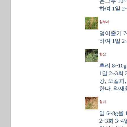
온그루 10
하여 1일 2
향부자
덩이줄기 7
하여 1일 2
현삼
뿌리 8~1
1일 2~3회
강, 오갈피
한다. 약재
형개
잎 6~8g
2~3회 3