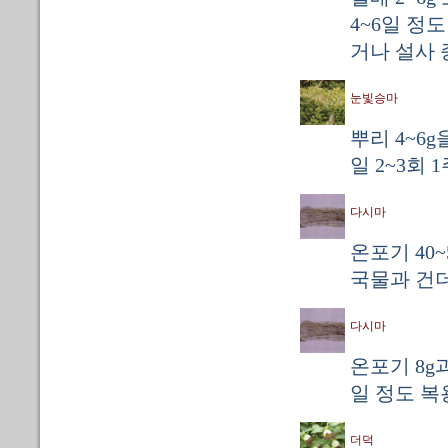
4~6일 정
거나 설사 
눈빛승마
뿌리 4~6
일 2~3회 
다시마
온포기 40~
국물과 건
다시마
온포기 8g과
일 정도 복
더덕