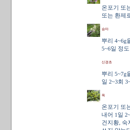
온포기 또는
또는 환제로
승마
뿌리 4~6
5~6일 정
신경초
뿌리 5~7
일 2~3회
쑥
온포기 또는
내어 1일 2
건지황, 숙