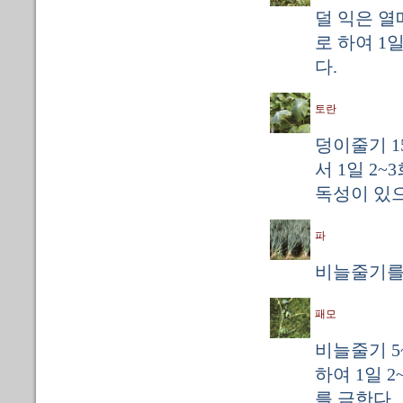
덜 익은 열
로 하여 1
다.
토란
덩이줄기 1
서 1일 2~
독성이 있
파
비늘줄기를 
패모
비늘줄기 5
하여 1일 
를 금한다.