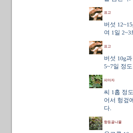
표고
버섯 12~
여 1일 2~
표고
버섯 10g과
5~7일 정
피마자
씨 1홉 정
어서 헝겊에
다.
향등골나물