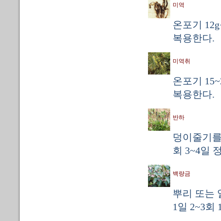
미역
온포기 12
복용한다.
미역취
온포기 15~
복용한다.
반하
덩이줄기를 
회 3~4일
백량금
뿌리 또는 
1일 2~3회