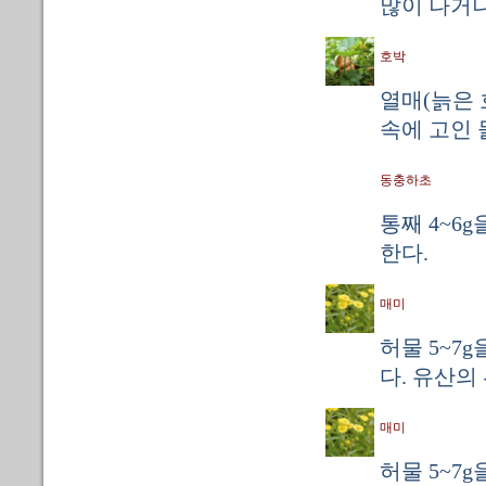
많이 나거나
호박
열매(늙은 
속에 고인 
동충하초
통째 4~6g
한다.
매미
허물 5~7
다. 유산의
매미
허물 5~7g