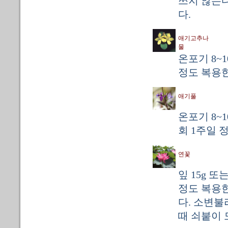
쓰지 않는다
다.
애기고추나
물
온포기 8~1
정도 복용한
애기풀
온포기 8~
회 1주일 
연꽃
잎 15g 또
정도 복용한
다. 소변불
때 쇠붙이 