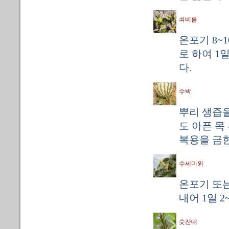
쇠비름
온포기 8~
로 하여 1일
다.
수박
뿌리 생즙을
도 아픈 목
복용을 금한
수세미외
온포기 또는
내어 1일 2
숫잔대