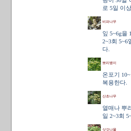
량이 30알
로 5일 이
비파나무
잎 5~6g
2~3회 5
다.
뽀리뱅이
온포기 10~
복용한다.
산초나무
열매나 뿌리
일 2~3회 
삿갓나물