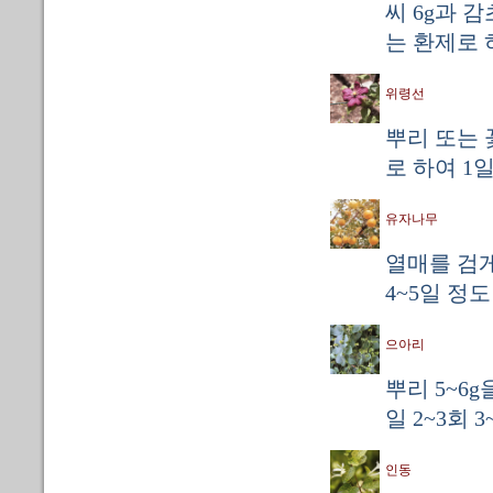
씨 6g과 
는 환제로 하
위령선
뿌리 또는 
로 하여 1일
유자나무
열매를 검게
4~5일 정
으아리
뿌리 5~6
일 2~3회 
인동