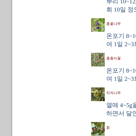
뿌리 10~1
회 10일 
층꽃나무
온포기 8~
여 1일 2~
층층이꽃
온포기 8~
여 1일 2~
치자나무
열매 4~5
하면서 달인
칡