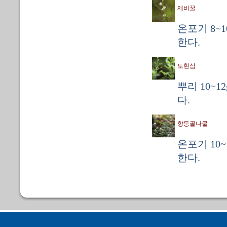
제비꿀
온포기 8~1
한다.
토현삼
뿌리 10~1
다.
향등골나물
온포기 10~
한다.