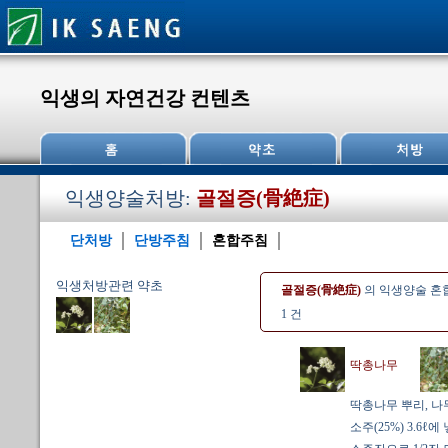
익생의 자연건강 컨텐츠
익생양술처방:
골절증(骨絶症)
단처방
단방주침
혼합주침
익생처방관련 약초
골절증(骨絶症)
의 익생양술 혼
1 건
딱총나무
딱총나무 뿌리, 나무
소주(25%) 3.6