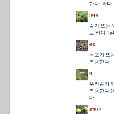
한다. 과다
개박하
줄기 또는 
로 하여 1일
꿀풀
온포기 또는
복용한다.
띠
뿌리줄기 6~
복용한다.(
다.
모과나무