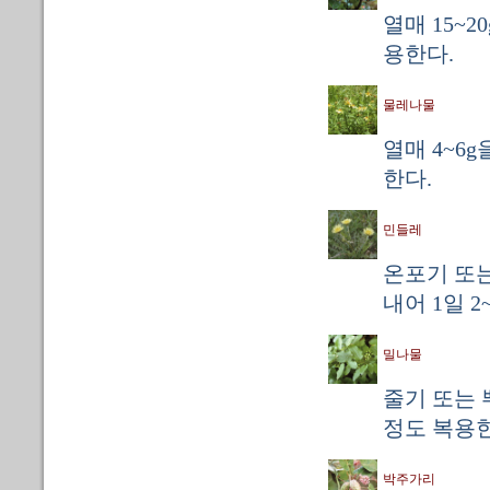
열매 15~2
용한다.
물레나물
열매 4~6g
한다.
민들레
온포기 또는
내어 1일 2
밀나물
줄기 또는 뿌
정도 복용한
박주가리