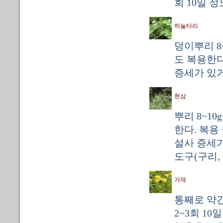
회 10일 
하눌타리
덩이뿌리 8~
도 복용한다
증세가 있거
현삼
뿌리 8~10
한다. 복용
설사 증세가
도구(구리,
가재
통째로 약간
2~3회 1