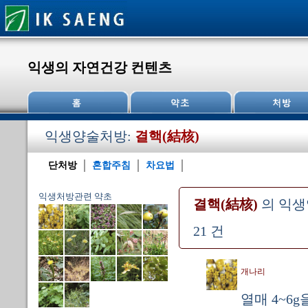
익생의 자연건강 컨텐츠
익생양술처방:
결핵(結核)
단처방
혼합주침
차요법
익생처방관련 약초
결핵(結核)
의 익
21 건
개나리
열매 4~6g