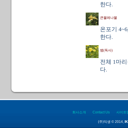
한다.
큰물레나물
온포기 4~6
한다.
뱀(독사)
전체 1마리
다.
회사소개
Contact Us
사이트
(주)익생 © 2014,
IK