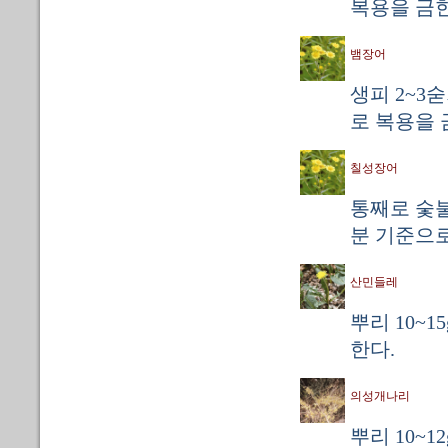
복용을 금한
뱀장어
생피 2~3
로 복용을 
칠성장어
통째로 숯불
분 기준으로
산민들레
뿌리 10~1
한다.
의성개나리
뿌리 10~1