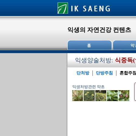
익생의 자연건강 컨텐츠
익생양술처방:
식중독(
단처방
단방주침
혼합주
익생처방관련 약초