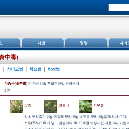
食中毒)
침
식이요법
차요법
탕전법
식중독(食中毒)
의 익생양술 혼합주침법 처방목차
2 건
감초
민들레
쇠무릎
감초 뿌리줄기 20g, 민들레 뿌리 80g, 쇠무릎 뿌리 80g을 말려서 쓴다.
소주(25%) 3.6ℓ에 넣고 밀봉하여 10~12개월 숙성시킨 다음 찌꺼기는 