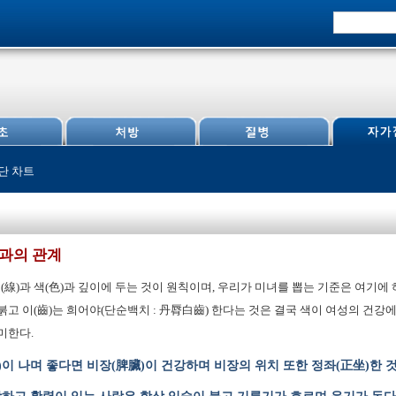
단 차트
병과의 관계
선(線)과 색(色)과 깊이에 두는 것이 원칙이며, 우리가 미녀를 뽑는 기준은 여기에
붉고 이(齒)는 희어야(단순백치 : 丹脣白齒) 한다는 것은 결국 색이 여성의 건강
미한다.
)이 나며 좋다면 비장(脾臟)이 건강하며 비장의 위치 또한 정좌(正坐)한 