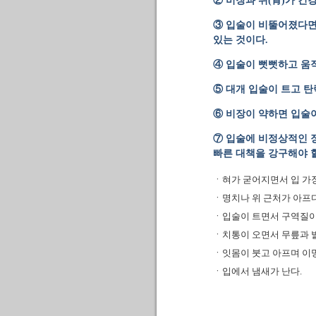
② 비장과 위(胃)가 건
③ 입술이 비뚤어졌다면
있는 것이다.
④ 입술이 뻣뻣하고 움
⑤ 대개 입술이 트고 
⑥ 비장이 약하면 입술
⑦ 입술에 비정상적인 
빠른 대책을 강구해야 할
ㆍ혀가 굳어지면서 입 가
ㆍ명치나 위 근처가 아프다
ㆍ입술이 트면서 구역질이
ㆍ치통이 오면서 무릎과 발
ㆍ잇몸이 붓고 아프며 이
ㆍ입에서 냄새가 난다.