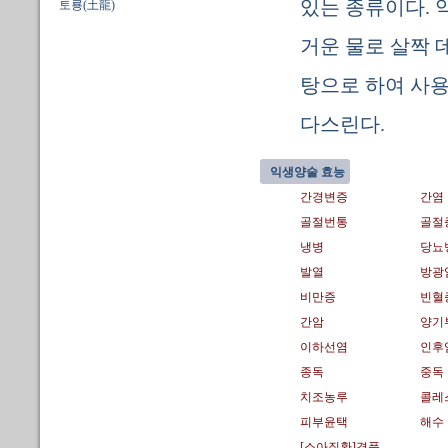
있는 종류이다. 
토룡(土龍)
거운 물로 살짝 
탕으로 하여 사용
다스린다.
익생양술 효능
간경변증
간염
골절번통
골절
냉병
당뇨
발열
방광
비만증
빈혈
간암
양기
이하선염
인후
종독
중독
치조농루
콜레
피부윤택
해수
[소아질환]경풍