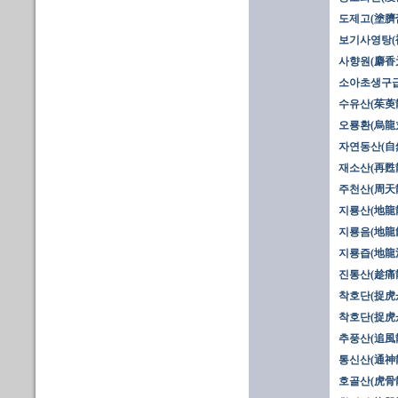
도제고(塗臍
보기사영탕(
사향원(麝香
소아초생구급
수유산(茱萸
오룡환(烏龍
자연동산(自
재소산(再甦
주천산(周天
지룡산(地龍
지룡음(地龍
지룡즙(地龍
진통산(趁痛
착호단(捉虎丹
착호단(捉虎丹
추풍산(追風散
통신산(通神散
호골산(虎骨散