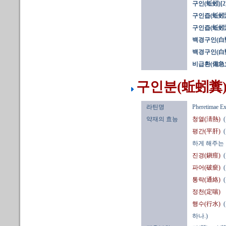
구인(蚯蚓)[2
구인즙(蚯蚓汁
구인즙(蚯蚓汁
백경구인(白頸
백경구인(白頸
비급환(備急丸
구인분(蚯蚓糞)
라틴명
Pheretimae E
약재의 효능
청열(淸熱)
평간(平肝)
하게 해주는
진경(鎭痙)
파어(破瘀)
통락(通絡)
정천(定喘)
행수(行水)
하나.)