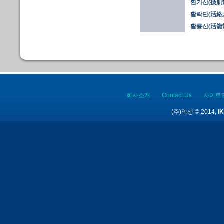
환기산(換肌
활락단(活絡
활룡산(活龍
회사소개
Contact Us
사이트
(주)익생 © 2014,
IK