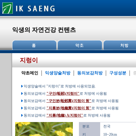
익생의 자연건강 컨텐츠
지렁이
약초메인
익생양술처방
동의보감처방
구성성분
익생양술에서 "지렁이"로 처방에 사용되었음.
동의보감에서
"구인(蚯蚓)/지렁이"
로 처방에 사용됨
동의보감에서
"구인분(蚯蚓糞)/지렁이 똥"
로 처방에 사용됨
동의보감에서
"지룡분(地龍糞)/지렁이 똥"
로 처방에 사용됨
동의보감에서
"지룡(地龍) A/지렁이"
로 처방에 사용됨
분포
전국
키
10~20cm