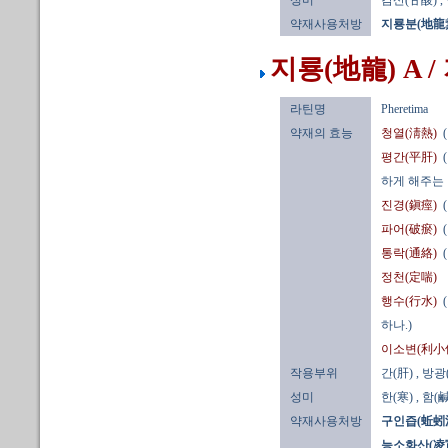
성미
감산(甘酸)
,
약재사용처방
지룡분(地龍
지룡(地龍) A 
라틴명
Pheretima
약재의 효능
청열(淸熱)
평간(平肝)
하게 해주는
진경(鎭痙)
파어(破瘀)
통락(通絡)
정천(定喘)
행수(行水)
하나.)
이소변(利小
작용부위
간(肝)
, 방광
성미
한(寒)
, 함(鹹
약재사용처방
구인즙(蚯蚓汁
능소화산(凌宵