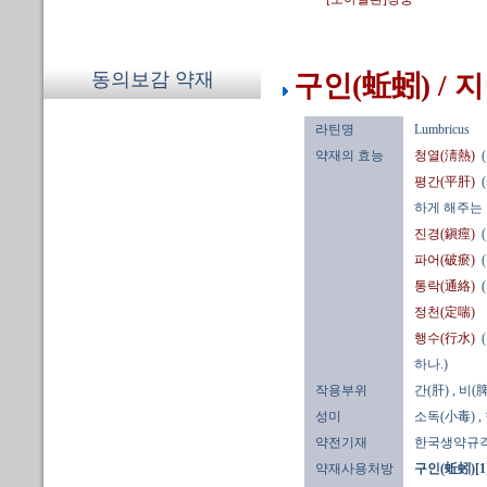
동의보감 약재
구인(蚯蚓) / 
라틴명
Lumbricus
약재의 효능
청열(淸熱)
평간(平肝)
하게 해주는
진경(鎭痙)
파어(破瘀)
통락(通絡)
정천(定喘)
행수(行水)
하나.)
작용부위
간(肝)
, 비(脾
성미
소독(小毒)
,
약전기재
한국생약규
약재사용처방
구인(蚯蚓)[1