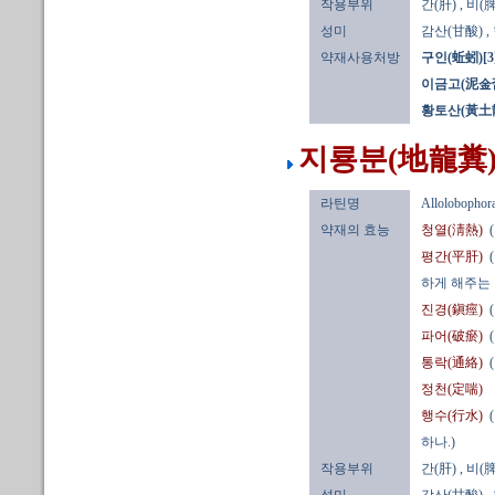
작용부위
간(肝)
, 비(脾
성미
감산(甘酸)
,
약재사용처방
구인(蚯蚓)[3
이금고(泥金
황토산(黃土
지룡분(地龍糞)
라틴명
Allolobophor
약재의 효능
청열(淸熱)
평간(平肝)
하게 해주는
진경(鎭痙)
파어(破瘀)
통락(通絡)
정천(定喘)
행수(行水)
하나.)
작용부위
간(肝)
, 비(脾