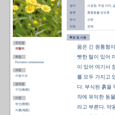
생지
시궁창, 두엄 더미, 
분류
환형동물 빈모류
번식
산란
약효
전체
특징 및 사용
우리명
몸은 긴 원통형이
지렁이
빳한 털이 있어 
학명
Pericateta communisma
이 있어 여기서 
과명
지렁이과
를 모두 가지고 
생약명
다. 부식된 흙을
구인(蚯蚓)
작에 유익한 동물
이명
부인(附蚓)
라고 부른다. 약
지룡(地龍)