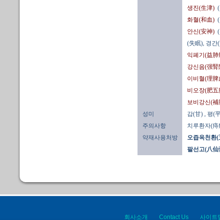
생진(生津)
화혈(和血)
안신(安神)
(失眠), 경
익폐기(益肺
강신음(强腎
이비혈(理脾
비오장(肥五
보비강신(補
성미
감(甘)
, 평(平
주의사항
치루환자(痔瘻
약재사용처방
오즙옥천환(
팔선고(八仙
회사소개
Contact Us
사이트