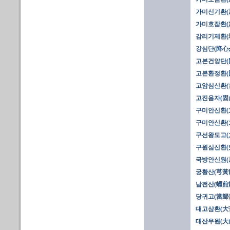
가미신기환(
가미호잠환(
감리기제환(
강심단(降心
고본건양단(
고본환정환(
고암심신환(
고진음자(固
구미안신환(九
구미안신환(九
구선왕도고(
구원심신환(
국방안신원(
궁황산(芎黃
납전산(蠟煎
당귀고(當歸
대고삼환(大
대산우원(大