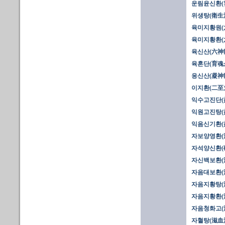
운림윤신환(
위생탕(衛生湯
육미지황원(
육미지황환(
육신산(六神
육혼단(育魂
응신산(凝神
이지환(二至
익수고진단(
익원고진탕(
익음신기환(
자보양영환(
자석양신환(
자신백보환(
자음대보환(
자음지황탕(
자음지황환(滋
자음청화고(
자혈탕(滋血