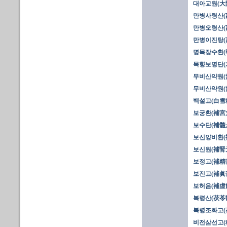
대아교원(大
만병사령산(
만병오령산(
만병이진탕(
명목장수환(
목향보명단(
무비산약원(無
무비산약원(無
백설고(白雪
보궁환(補宮
보수단(補髓丹
보신양비환(
보신원(補腎
보정고(補精
보진고(補眞
보허음(補虛
복령산(茯苓
복령조화고(茯
비전삼선고(秘