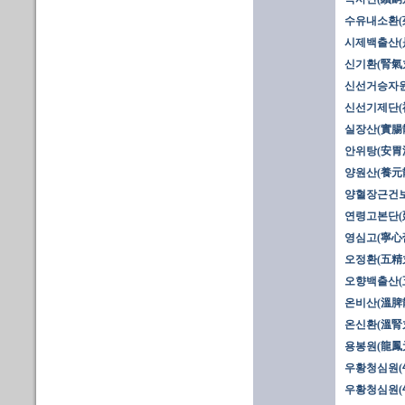
수유내소환(
시제백출산(
신기환(腎氣
신선거승자원
신선기제단(
실장산(實腸散
안위탕(安胃
양원산(養元
양혈장근건보
연령고본단(
영심고(寧心
오정환(五精
오향백출산(
온비산(溫脾
온신환(溫腎
용봉원(龍鳳
우황청심원(牛
우황청심원(牛