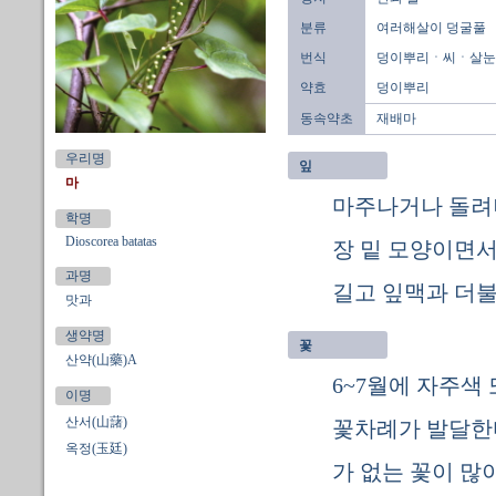
분류
여러해살이 덩굴풀
번식
덩이뿌리ㆍ씨ㆍ살눈[
약효
덩이뿌리
동속약초
재배마
우리명
잎
마
마주나거나 돌려나
학명
Dioscorea batatas
장 밑 모양이면서
과명
길고 잎맥과 더불
맛과
생약명
꽃
산약(山藥)A
6~7월에 자주색
이명
산서(山藷)
꽃차례가 발달한다
옥정(玉廷)
가 없는 꽃이 많