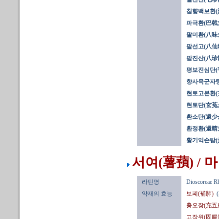
침향백보환(
파극환(巴戟丸
팔미환(八味
팔선고(八仙
팔진산(八珍散
평보진심단(
향사육군자탕
현토고본환(玄
현토단(玄菟
환소단(還少
환정환(還睛丸
황기익손탕(
서여(薯蕷) / 마
라틴명
Dioscoreae R
약재의 효능
보폐(補肺)
충오장(充五
고장위(固腸