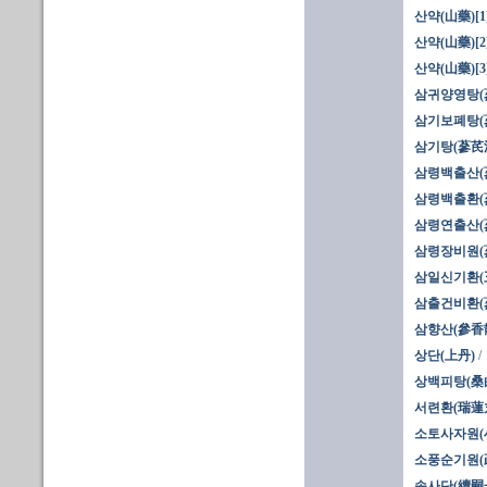
산약(山藥)[1
산약(山藥)[2
산약(山藥)[3
삼귀양영탕(蔘
삼기보폐탕(
삼기탕(蔘芪湯
삼령백출산(
삼령백출환(
삼령연출산(
삼령장비원(
삼일신기환(
삼출건비환(
삼향산(參香
상단(上丹)
상백피탕(桑
서련환(瑞蓮丸
소토사자원(
소풍순기원(
속사단(續嗣