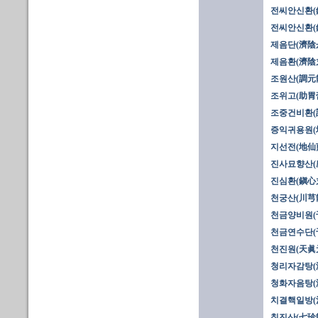
전씨안신환(錢
전씨안신환(錢
제음단(濟陰
제음환(濟陰
조원산(調元
조위고(助胃
조중건비환(
증익귀용원(
지선전(地仙
진사묘향산(
진심환(鎭心
천궁산(川芎散
천금양비원(
천금연수단(
천진원(天眞
청리자감탕(
청화자음탕(
치결핵일방(治
칠진산(七珍散