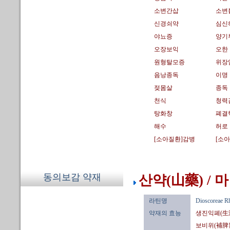
소변간삽
소변
신경쇠약
심신
야뇨증
양기
오장보익
오한
원형탈모증
위장
음낭종독
이명
젖몸살
종독
천식
청력
탕화창
폐결
해수
허로
[소아질환]감병
[소
동의보감 약재
산약(山藥) / 마
라틴명
Dioscoreae R
약재의 효능
생진익폐(生
보비위(補脾