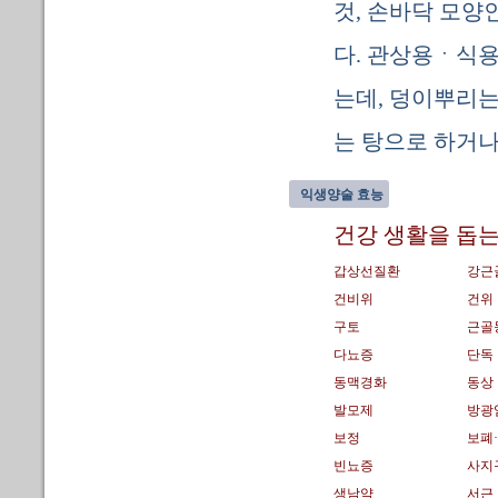
것, 손바닥 모양
다. 관상용ㆍ식
는데, 덩이뿌리는
는 탕으로 하거나
익생양술 효능
건강 생활을 돕는
갑상선질환
강근
건비위
건위
구토
근골
다뇨증
단독
동맥경화
동상
발모제
방광
보정
보폐
빈뇨증
사지
생남약
서근