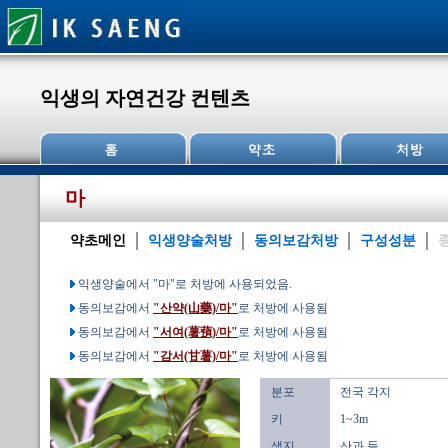
익생의 자연건강 컨텐츠
마
약초메인
익생양술처방
동의보감처방
구성성분
익생양술에서 "마"로 처방에 사용되었음.
동의보감에서
"산약(山藥)/마"
로 처방에 사용됨
동의보감에서
"서여(薯蕷)/마"
로 처방에 사용됨
동의보감에서
"감서(甘薯)/마"
로 처방에 사용됨
분포
전국 각지
키
1~3m
생지
산과 들