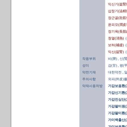
익신기(益腎
삽정기(澁精
장근골(壯筋
윤피모(潤皮
장기육(長肌
청열(淸熱)
보허(補虛)
익신(益腎)
작용부위
비(脾)
, 신(腎
성미
감(甘)
, 평(平
약전기재
대한약전
,
주의사항
외피(外皮)를
약재사용처방
가감보음환(
가감신기환(
가감진심단(
가감팔미원(
가감팔미환(
가미백출산(
가미보음환(