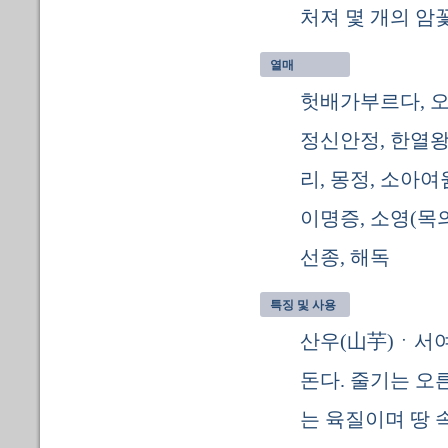
처져 몇 개의 암
열매
헛배가부르다, 오
정신안정, 한열왕래
리, 몽정, 소아여
이명증, 소영(목의
선종, 해독
특징 및 사용
산우(山芋)ㆍ서여
돈다. 줄기는 오
는 육질이며 땅 