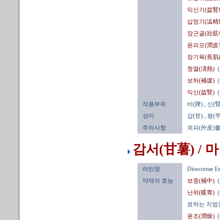
익신기(益腎
삽정기(澁精
장근골(壯筋
윤피모(潤皮
장기육(長肌
청열(淸熱)
보허(補虛)
익신(益腎)
작용부위
비(脾)
, 신(腎
성미
감(甘)
, 평(平
주의사항
외피(外皮)를
감서(甘薯) / 마
라틴명
Dioscoreae Es
약재의 효능
보중(補中)
난위(暖胃)
료하는 치법임
윤조(潤燥)