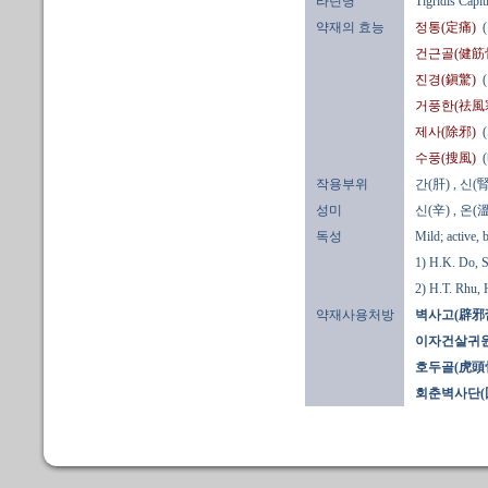
라틴명
Tigridis Capit
약재의 효능
정통(定痛)
건근골(健筋
진경(鎭驚)
거풍한(祛風
제사(除邪)
수풍(搜風)
작용부위
간(肝)
, 신(腎
성미
신(辛)
, 온(溫
독성
Mild; active, 
1) H.K. Do, 
2) H.T. Rhu,
약재사용처방
벽사고(辟邪
이자건살귀원
호두골(虎頭
회춘벽사단(