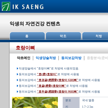
익생의 자연건강 컨텐츠
호랑이뼈
약초메인
익생양술처방
동의보감처방
종합분석(준비
익생양술에서 "호랑이뼈"로 처방에 사용되었음.
동의보감에서
"호(虎)/호랑이"
로 처방에 사용됨
동의보감에서
"호경골(虎脛骨)/호랑이 다리뼈"
로 처방에 사용됨
동의보감에서
"호골(虎骨)/호랑이뼈"
로 처방에 사용됨
동의보감에서
"호두골(虎頭骨)/호랑이 머리뼈"
로 처방에 사용됨
분포
국내 멸종
키
1.7~2.5m