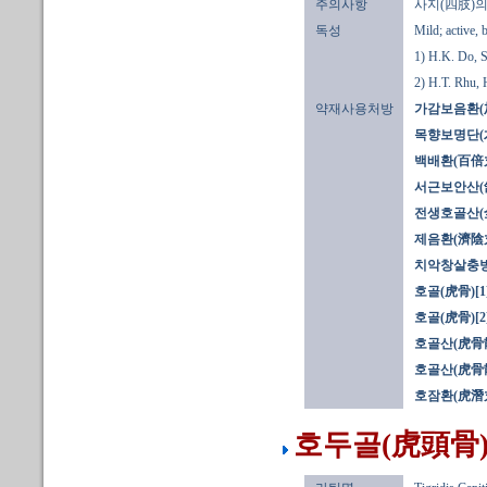
주의사항
사지(四肢)의
독성
Mild; active, 
1) H.K. Do, 
2) H.T. Rhu,
약재사용처방
가감보음환(
목향보명단(
백배환(百倍
서근보안산(
전생호골산(
제음환(濟陰
치악창살충방
호골(虎骨)[1
호골(虎骨)[2
호골산(虎骨散
호골산(虎骨散
호잠환(虎潛
호두골(虎頭骨)