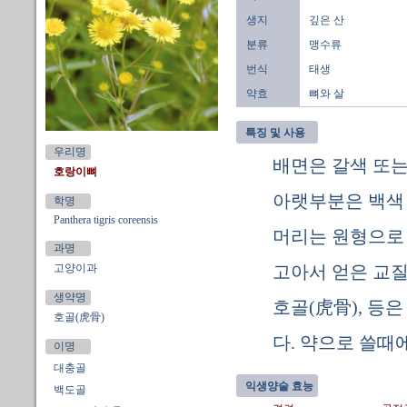
생지
깊은 산
분류
맹수류
번식
태생
약효
뼈와 살
특징 및 사용
우리명
배면은 갈색 또는
호랑이뼈
아랫부분은 백색 
학명
Panthera tigris coreensis
머리는 원형으로 
과명
고양이과
고아서 얻은 교질
생약명
호골(虎骨), 등은
호골(虎骨)
다. 약으로 쓸때
이명
대충골
익생양술 효능
백도골