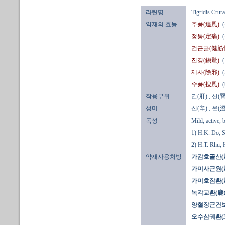
라틴명
Tigridis Crura
약재의 효능
추풍(追風)
정통(定痛)
건근골(健筋
진경(鎭驚)
제사(除邪)
수풍(搜風)
작용부위
간(肝)
, 신(腎
성미
신(辛)
, 온(溫
독성
Mild; active, 
1) H.K. Do, 
2) H.T. Rhu,
약재사용처방
가감호골산(
가미사근원(
가미호잠환(
녹각교환(鹿角
양혈장근건보
오수삼궤환(