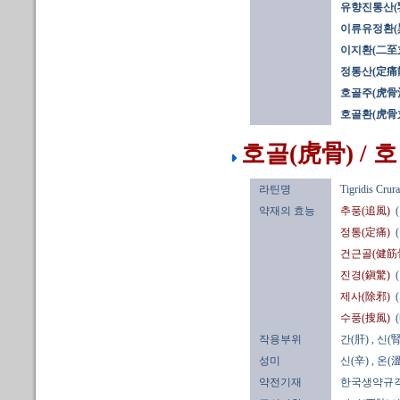
유향진통산(
이류유정환(
이지환(二至
정통산(定痛散
호골주(虎骨
호골환(虎骨
호골(虎骨) / 
라틴명
Tigridis Crura
약재의 효능
추풍(追風)
정통(定痛)
건근골(健筋
진경(鎭驚)
제사(除邪)
수풍(搜風)
작용부위
간(肝)
, 신(腎
성미
신(辛)
, 온(溫
약전기재
한국생약규