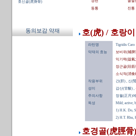
경련
골절
호신골(虎身骨)
동통
진통
동의보감 약재
호(虎) / 호랑이
라틴명
Tigridis Caro
약재의 효능
보비위(補脾
익기력(益氣
장근골(壯筋
소식적(消食
작용부위
간(肝)
, 신(腎
성미
감산(甘酸)
,
주의사항
정월(正月)에
독성
Mild; active, 
1) H.K. Do, 
2) H.T. Rhu,
호경골(虎脛骨)