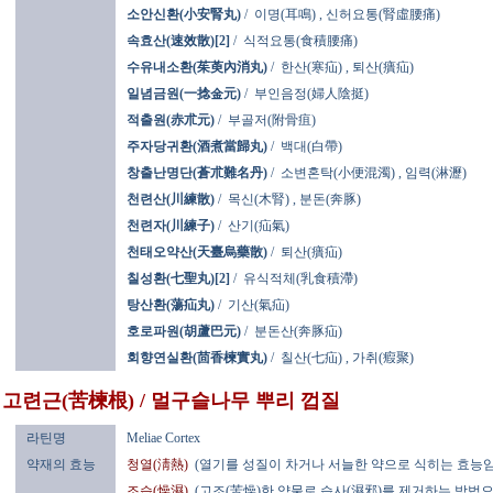
소안신환(小安腎丸)
/
이명(耳鳴)
,
신허요통(腎虛腰痛)
속효산(速效散)[2]
/
식적요통(食積腰痛)
수유내소환(茱萸內消丸)
/
한산(寒疝)
,
퇴산(㿉疝)
일념금원(一捻金元)
/
부인음정(婦人陰挺)
적출원(赤朮元)
/
부골저(附骨疽)
주자당귀환(酒煮當歸丸)
/
백대(白帶)
창출난명단(蒼朮難名丹)
/
소변혼탁(小便混濁)
,
임력(淋瀝)
천련산(川練散)
/
목신(木腎)
,
분돈(奔豚)
천련자(川練子)
/
산기(疝氣)
천태오약산(天臺烏藥散)
/
퇴산(㿉疝)
칠성환(七聖丸)[2]
/
유식적체(乳食積滯)
탕산환(蕩疝丸)
/
기산(氣疝)
호로파원(胡蘆巴元)
/
분돈산(奔豚疝)
회향연실환(茴香楝實丸)
/
칠산(七疝)
,
가취(瘕聚)
고련근(苦楝根) / 멀구슬나무 뿌리 껍질
라틴명
Meliae Cortex
약재의 효능
청열(淸熱)
(열기를 성질이 차거나 서늘한 약으로 식히는 효능임
조습(燥濕)
(고조(苦燥)한 약물로 습사(濕邪)를 제거하는 방법으