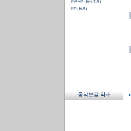
연근목피(楝根木皮)
연피(楝皮)
동의보감 약재