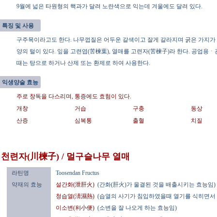
9월에 넓은 타원형의 핵과가 달려 노란색으로 익는데 겨울에도 달려 있다.
특징 및 사용
구주목이라고도 한다. 나무껍질은 어두운 갈색이고 잘게 갈라지며 굵은 가지가 
양의 털이 있다. 잎을 고련엽(苦楝葉), 열매를 고련자(苦楝子)라 한다. 공업
때는 탕으로 하거나 산제 또는 환제로 하여 사용한다.
익생양술 효능
주로 창독을 다스리며, 통증에도 효험이 있다.
개창
거습
구충
동상
산증
심복통
출혈
치질
천련자(川楝子) / 멀구슬나무 열매
라틴명
Toosendan Fructus
약재의 효능
설간화(泄肝火)
(간화(肝火)가 울결된 것을 배출시키는 효능임)
청습열(淸濕熱)
(습열의 사기가 침입하였을때 열기를 식히면서 
이소변(利小便)
(소변을 잘 나오게 하는 효능임)