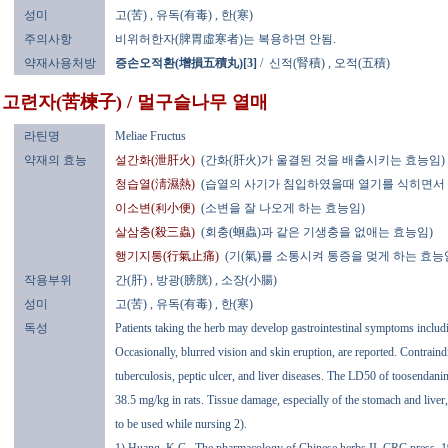
성미
고(苦)
, 유독(有毒)
, 한(寒)
주의사항
비위허한자(脾胃虛寒者)는 복용하면 안됨.
약재사용처방
증손오적환(增損五積丸)[3]
/
신적(腎積)
,
오적(五積)
고련자(苦楝子) / 멀구슬나무 열매
라틴명
Meliae Fructus
약재의 효능
설간화(泄肝火)
(간화(肝火)가 울결된 것을 배출시키는 효능임)
청습열(淸濕熱)
(습열의 사기가 침입하였을때 열기를 식히면서 
이소변(利小便)
(소변을 잘 나오게 하는 효능임)
살삼충(殺三蟲)
(회충(蛔蟲)과 같은 기생충을 없애는 효능임)
행기지통(行氣止痛)
(기(氣)를 소통시켜 통증을 멎게 하는 효능
작용부위
간(肝)
, 방광(膀胱)
, 소장(小腸)
성미
고(苦)
, 유독(有毒)
, 한(寒)
독성
Patients taking the herb may develop gastrointestinal symptoms includ
Occasionally, blurred vision and skin eruption, are reported. Contraindi
tuberculosis, peptic ulcer, and liver diseases. The LD50 of toosendani
38.5 mg/kg in rats. Tissue damage, especially of the stomach and liver,
to be used while nursing 2).
1) Huang, K.C., The pharmacology of Chinese herbs II, CRC press, 1