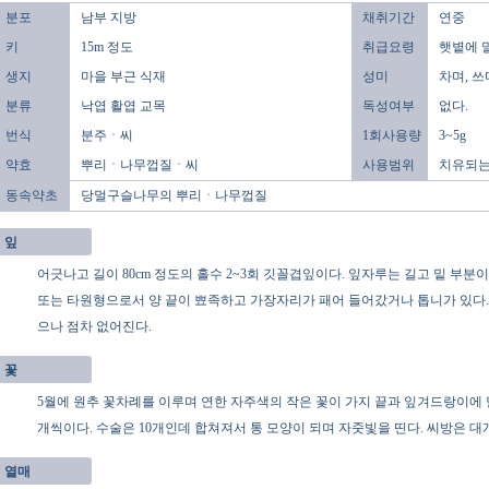
분포
남부 지방
채취기간
연중
키
15m 정도
취급요령
햇볕에 
생지
마을 부근 식재
성미
차며, 쓰
분류
낙엽 활엽 교목
독성여부
없다.
번식
분주ㆍ씨
1회사용량
3~5g
약효
뿌리ㆍ나무껍질ㆍ씨
사용범위
치유되는
동속약초
당멀구슬나무의 뿌리ㆍ나무껍질
잎
어긋나고 길이 80cm 정도의 홀수 2~3회 깃꼴겹잎이다. 잎자루는 길고 밑 부분이 
또는 타원형으로서 양 끝이 뾰족하고 가장자리가 패어 들어갔거나 톱니가 있다.
으나 점차 없어진다.
꽃
5월에 원추 꽃차례를 이루며 연한 자주색의 작은 꽃이 가지 끝과 잎겨드랑이에 달
개씩이다. 수술은 10개인데 합쳐져서 통 모양이 되며 자줏빛을 띤다. 씨방은 대개
열매