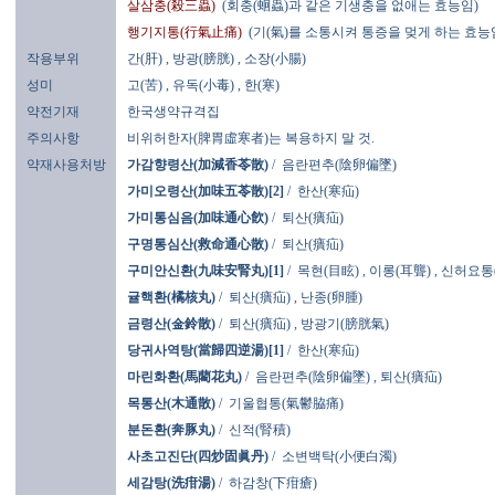
살삼충(殺三蟲)
(회충(蛔蟲)과 같은 기생충을 없애는 효능임)
행기지통(行氣止痛)
(기(氣)를 소통시켜 통증을 멎게 하는 효능
작용부위
간(肝)
, 방광(膀胱)
, 소장(小腸)
성미
고(苦)
, 유독(小毒)
, 한(寒)
약전기재
한국생약규격집
주의사항
비위허한자(脾胃虛寒者)는 복용하지 말 것.
약재사용처방
가감향령산(加減香苓散)
/
음란편추(陰卵偏墜)
가미오령산(加味五苓散)[2]
/
한산(寒疝)
가미통심음(加味通心飮)
/
퇴산(㿉疝)
구명통심산(救命通心散)
/
퇴산(㿉疝)
구미안신환(九味安腎丸)[1]
/
목현(目眩)
,
이롱(耳聾)
,
신허요통
귤핵환(橘核丸)
/
퇴산(㿉疝)
,
난종(卵腫)
금령산(金鈴散)
/
퇴산(㿉疝)
,
방광기(膀胱氣)
당귀사역탕(當歸四逆湯)[1]
/
한산(寒疝)
마린화환(馬藺花丸)
/
음란편추(陰卵偏墜)
,
퇴산(㿉疝)
목통산(木通散)
/
기울협통(氣鬱脇痛)
분돈환(奔豚丸)
/
신적(腎積)
사초고진단(四炒固眞丹)
/
소변백탁(小便白濁)
세감탕(洗疳湯)
/
하감창(下疳瘡)