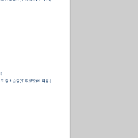
)
로 중초습증(中焦濕證)에 적용.)