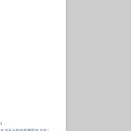
)
로 중초습증(中焦濕證)에 적용.)