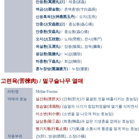
만응환(萬應丸)[1]
/
제충(諸蟲)
벽금산(碧金散)
/
촌백충병(寸白蟲病)
신응흑옥단(神應黑玉丹)
/
오치(五痔)
안충산(安蟲散)[2]
/
충심통(蟲心痛)
안충환(安蟲丸)
/
충심통(蟲心痛)
오지산(五枝散)
/
노채(勞瘵)
,
전시(傳尸)
옥설환(玉屑丸)
/
장풍(腸風)
,
장독(臟毒)
용담환(龍膽丸)
/
뇌감(腦疳)
하충환(下蟲丸)
/
회감(蛔疳)
훈누창방(熏漏瘡方)
/
누창(瘻瘡)
고련육(苦楝肉) / 멀구슬나무 열매
라틴명
Meliae Fructus
약재의 효능
설간화(泄肝火)
(간화(肝火)가 울결된 것을 배출시키는 효능임)
청습열(淸濕熱)
(습열의 사기가 침입하였을때 열기를 식히면서 
이소변(利小便)
(소변을 잘 나오게 하는 효능임)
살삼충(殺三蟲)
(회충(蛔蟲)과 같은 기생충을 없애는 효능임)
행기지통(行氣止痛)
(기(氣)를 소통시켜 통증을 멎게 하는 효능
작용부위
간(肝)
, 방광(膀胱)
, 소장(小腸)