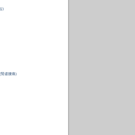
임)
(腎虛腰痛)