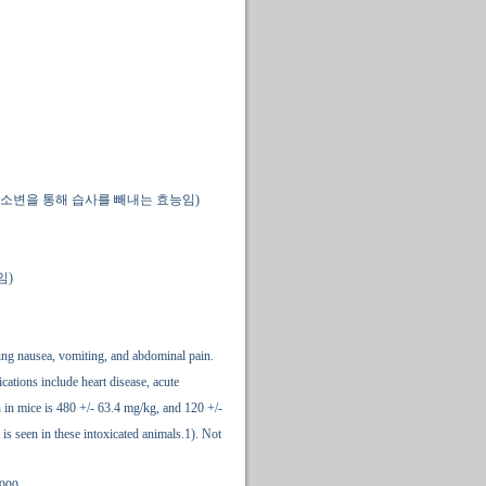
소변을 통해 습사를 빼내는 효능임)
임)
ing nausea, vomiting, and abdominal pain.
cations include heart disease, acute
n in mice is 480 +/- 63.4 mg/kg, and 120 +/-
 is seen in these intoxicated animals.1). Not
999.