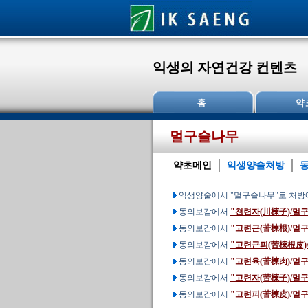
익생의 자연건강 컨텐츠
멀구슬나무
약초메인
익생양술처방
익생양술에서 "멀구슬나무"로 처방
동의보감에서
"천련자(川楝子)/멀
동의보감에서
"고련근(苦楝根)/멀
동의보감에서
"고련근피(苦楝根皮)
동의보감에서
"고련육(苦楝肉)/멀
동의보감에서
"고련자(苦楝子)/멀
동의보감에서
"고련피(苦楝皮)/멀