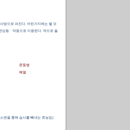
사방으로 퍼진다. 어린가지에는 별 모
용ㆍ관상용ㆍ약용으로 이용된다. 약으로 쓸
문둥병
해열
소변을 통해 습사를 빼내는 효능임)