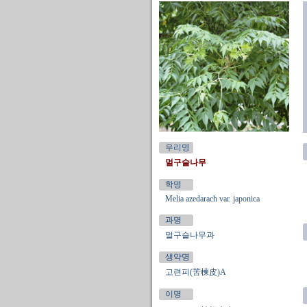
우리명
멀구슬나무
학명
Melia azedarach var. japonica
과명
멀구슬나무과
생약명
고련피(苦楝皮)A
이명