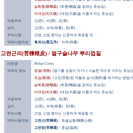
살회충(殺蛔蟲)
(회충(蛔蟲)을 없애는 효능임)
이대장(利大腸)
(대장(大腸)을 이롭게 하는 효능임)
작용부위
간(肝)
, 비(脾)
, 위(胃)
성미
고(苦)
, 유독(有毒)
, 한(寒)
주의사항
간염, 신염 환자는 신중하게 복용할 것.
약재사용처방
흑옥단(黑玉丹)
/
치루(痔瘻)
고련근피(苦楝根皮) / 멀구슬나무 뿌리껍질
라틴명
Meliae Cortex
약재의 효능
청열(淸熱)
(열기를 성질이 차거나 서늘한 약으로 식히는 효능임
조습(燥濕)
(고조(苦燥)한 약물로 습사(濕邪)를 제거하는 방법으
살회충(殺蛔蟲)
(회충(蛔蟲)을 없애는 효능임)
이대장(利大腸)
(대장(大腸)을 이롭게 하는 효능임)
작용부위
간(肝)
, 비(脾)
, 위(胃)
성미
고(苦)
, 유독(有毒)
, 한(寒)
주의사항
간염, 신염 환자는 신중하게 복용할 것.
약재사용처방
고련근(苦楝根)
/
회궐심통(蛔厥心痛)
고련탕(苦楝湯)
/
충갈(蟲渴)